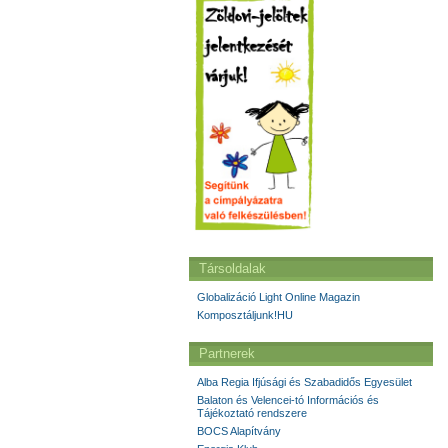
Társoldalak
Globalizáció Light Online Magazin
Komposztáljunk!HU
Partnerek
Alba Regia Ifjúsági és Szabadidős Egyesület
Balaton és Velencei-tó Információs és
Tájékoztató rendszere
BOCS Alapítvány