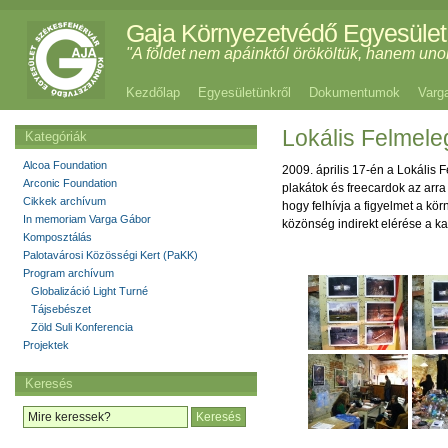
Gaja Környezetvédő Egyesület
"A földet nem apáinktól örököltük, hanem uno
Kezdőlap
Egyesületünkről
Dokumentumok
Varg
Lokális Felmel
Kategóriák
Alcoa Foundation
2009. április 17-én a Lokális 
Arconic Foundation
plakátok és freecardok az arra
Cikkek archívum
hogy felhívja a figyelmet a kö
In memoriam Varga Gábor
közönség indirekt elérése a ka
Komposztálás
Palotavárosi Közösségi Kert (PaKK)
Program archívum
Globalizáció Light Turné
Tájsebészet
Zöld Suli Konferencia
Projektek
Keresés