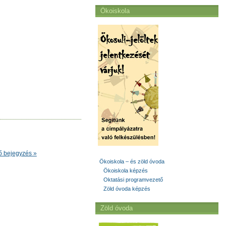
Ökoiskola
ő bejegyzés »
Ökoiskola – és zöld óvoda
Ökoiskola képzés
Oktatási programvezető
Zöld óvoda képzés
Zöld óvoda