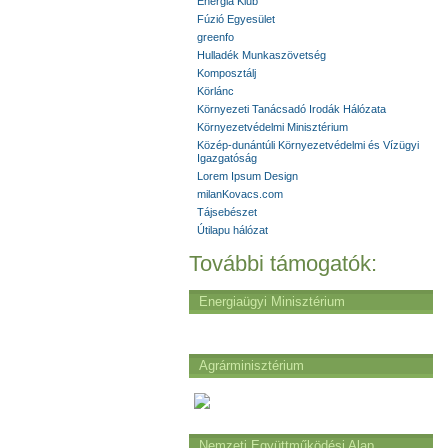
Energia Klub
Fúzió Egyesület
greenfo
Hulladék Munkaszövetség
Komposztálj
Körlánc
Környezeti Tanácsadó Irodák Hálózata
Környezetvédelmi Minisztérium
Közép-dunántúli Környezetvédelmi és Vízügyi
Igazgatóság
Lorem Ipsum Design
milanKovacs.com
Tájsebészet
Útilapu hálózat
További támogatók:
Energiaügyi Minisztérium
Agrárminisztérium
Nemzeti Együttműködési Alap