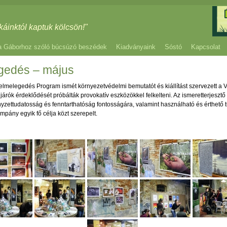
káinktól kaptuk kölcsön!"
a Gáborhoz szóló búcsúzó beszédek
Kiadványaink
Sóstó
Kapcsolat
egedés – május
Felmelegedés Program ismét környezetvédelmi bemutatót és kiállítást szervezett a V
 járók érdeklődését próbálták provokatív eszközökkel felkelteni. Az ismeretterjesztő
rnyzettudatosság és fenntarthatóság fontosságára, valamint használható és érthető 
mpány egyik fő célja közt szerepelt.