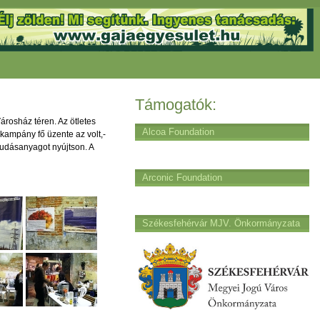
Támogatók:
árosház téren. Az ötletes
Alcoa Foundation
 kampány fő üzente az volt,-
tudásanyagot nyújtson. A
Arconic Foundation
Székesfehérvár MJV. Önkormányzata