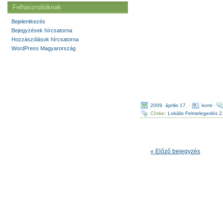
Felhasználóknak
Bejelentkezés
Bejegyzések hírcsatorna
Hozzászólások hírcsatorna
WordPress Magyarország
2009. április 17.
·
komi
·
Címke:
Lokális Felmelegedés 2
« Előző bejegyzés