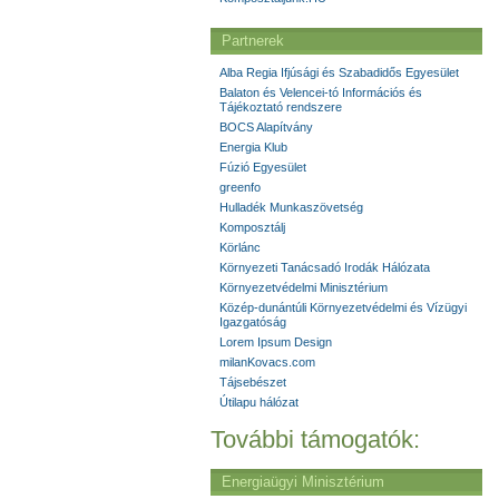
Partnerek
Alba Regia Ifjúsági és Szabadidős Egyesület
Balaton és Velencei-tó Információs és
Tájékoztató rendszere
BOCS Alapítvány
Energia Klub
Fúzió Egyesület
greenfo
Hulladék Munkaszövetség
Komposztálj
Körlánc
Környezeti Tanácsadó Irodák Hálózata
Környezetvédelmi Minisztérium
Közép-dunántúli Környezetvédelmi és Vízügyi
Igazgatóság
Lorem Ipsum Design
milanKovacs.com
Tájsebészet
Útilapu hálózat
További támogatók:
Energiaügyi Minisztérium