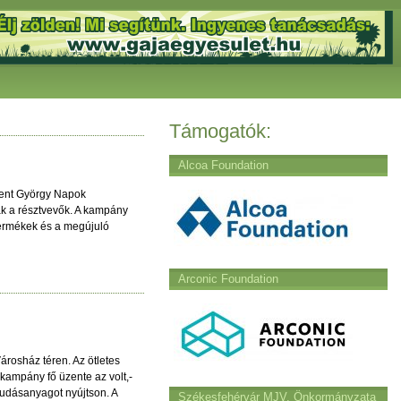
Támogatók:
Alcoa Foundation
Szent György Napok
tak a résztvevők. A kampány
 termékek és a megújuló
Arconic Foundation
árosház téren. Az ötletes
 kampány fő üzente az volt,-
tudásanyagot nyújtson. A
Székesfehérvár MJV. Önkormányzata