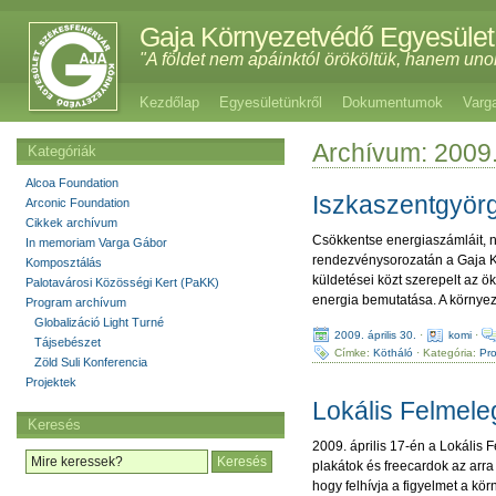
Gaja Környezetvédő Egyesület
"A földet nem apáinktól örököltük, hanem uno
Kezdőlap
Egyesületünkről
Dokumentumok
Varg
Archívum: 2009. 
Kategóriák
Alcoa Foundation
Iszkaszentgyör
Arconic Foundation
Cikkek archívum
Csökkentse energiaszámláit, nö
In memoriam Varga Gábor
rendezvénysorozatán a Gaja Kör
Komposztálás
küldetései közt szerepelt az 
Palotavárosi Közösségi Kert (PaKK)
energia bemutatása. A környez
Program archívum
Globalizáció Light Turné
2009. április 30.
·
komi
·
Tájsebészet
Címke:
Kötháló
· Kategória:
Pr
Zöld Suli Konferencia
Projektek
Lokális Felmel
Keresés
2009. április 17-én a Lokális 
plakátok és freecardok az arra
hogy felhívja a figyelmet a kö