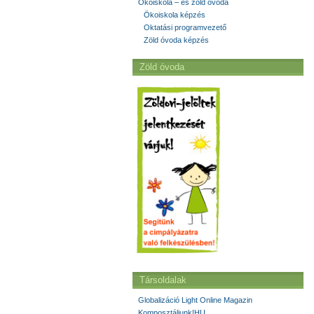
Ökoiskola – és zöld óvoda
Ökoiskola képzés
Oktatási programvezető
Zöld óvoda képzés
Zöld óvoda
Társoldalak
Globalizáció Light Online Magazin
Komposztáljunk!HU