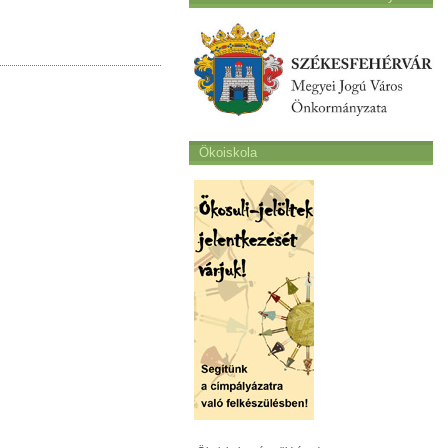
Ökoiskola