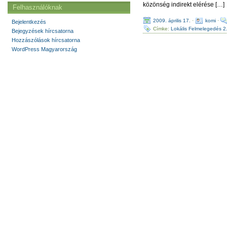
közönség indirekt elérése […]
Felhasználóknak
2009. április 17.
·
komi
·
Bejelentkezés
Címke:
Lokális Felmelegedés 2
Bejegyzések hírcsatorna
Hozzászólások hírcsatorna
WordPress Magyarország