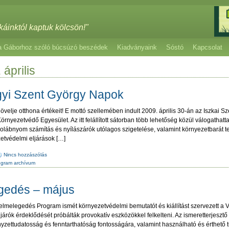
káinktól kaptuk kölcsön!"
a Gáborhoz szóló búcsúzó beszédek
Kiadványaink
Sóstó
Kapcsolat
április
gyi Szent György Napok
velje otthona értékeit! E mottó szellemében indult 2009. április 30-án az Iszkai 
nyezetvédő Egyesület. Az itt felállított sátorban több lehetőség közül válogathat
ökolábnyom számítás és nyílászárók utólagos szigetelése, valamint környezetbarát
etvédelmi eljárások […]
Nincs hozzászólás
ogram archívum
egedés – május
Felmelegedés Program ismét környezetvédelmi bemutatót és kiállítást szervezett a V
 járók érdeklődését próbálták provokatív eszközökkel felkelteni. Az ismeretterjesztő
rnyzettudatosság és fenntarthatóság fontosságára, valamint használható és érthető 