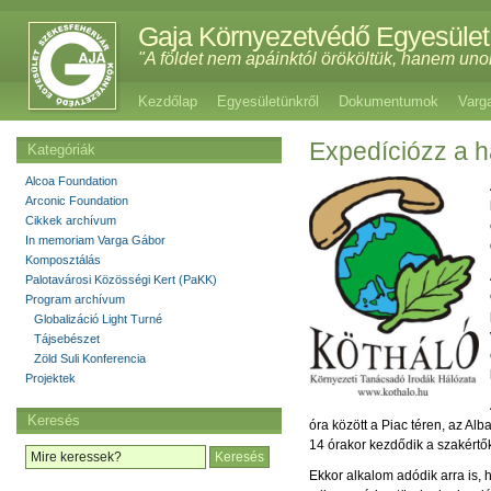
Gaja Környezetvédő Egyesület
"A földet nem apáinktól örököltük, hanem uno
Kezdőlap
Egyesületünkről
Dokumentumok
Varg
Expedíciózz a h
Kategóriák
Alcoa Foundation
Arconic Foundation
Cikkek archívum
In memoriam Varga Gábor
Komposztálás
Palotavárosi Közösségi Kert (PaKK)
Program archívum
Globalizáció Light Turné
Tájsebészet
Zöld Suli Konferencia
Projektek
Keresés
óra között a Piac téren, az Alba
14 órakor kezdődik a szakértő
Ekkor alkalom adódik arra is,