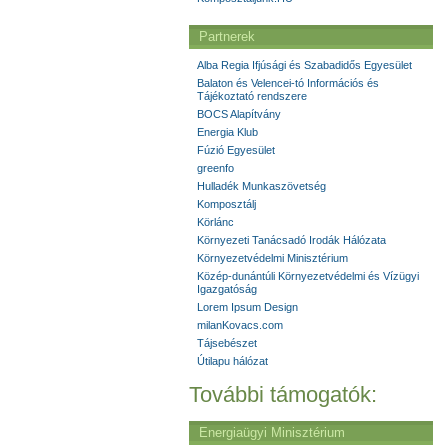
Partnerek
Alba Regia Ifjúsági és Szabadidős Egyesület
Balaton és Velencei-tó Információs és
Tájékoztató rendszere
BOCS Alapítvány
Energia Klub
Fúzió Egyesület
greenfo
Hulladék Munkaszövetség
Komposztálj
Körlánc
Környezeti Tanácsadó Irodák Hálózata
Környezetvédelmi Minisztérium
Közép-dunántúli Környezetvédelmi és Vízügyi
Igazgatóság
Lorem Ipsum Design
milanKovacs.com
Tájsebészet
Útilapu hálózat
További támogatók:
Energiaügyi Minisztérium