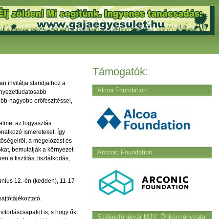
Támogatók:
n invitálja standjaihoz a
Alcoa Foundation
rnyezettudatosabb
ebb-nagyobb erőfeszítéssel,
yelmet az fogyasztás
natkozó ismereteket. Így
tőségeiről, a megelőzést és
okat, bemutatják a környezet
Arconic Foundation
 a tisztítás, tisztálkodás,
nius 12.-én (kedden), 11-17
ajtótájékoztató.
itorláscsapatot is, s hogy ők
Székesfehérvár MJV. Önkormányzata