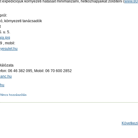
expedíciójuk környezeti hatásait minimalizálni, hétköznapjaikat zöldíteni (
www.80l
pról:
ó, környezeti tanácsadók
t
. u. 5.
aja.jpg
9 , mobil:
yesulet.hu
Hálózata
lefon: 06 46 382 095, Mobil: 06 70 600 2852
lanc.hu
.hu
Nincs hozzászólás
Következ