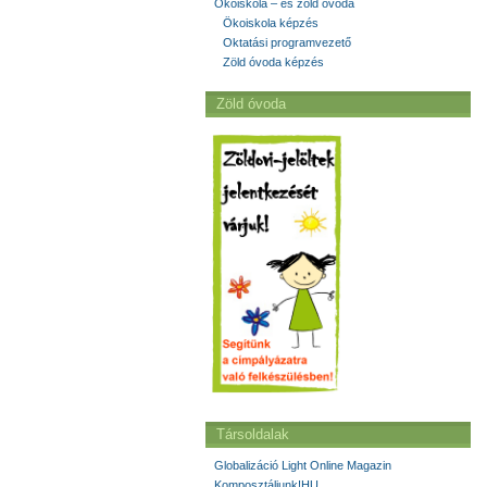
Ökoiskola – és zöld óvoda
Ökoiskola képzés
Oktatási programvezető
Zöld óvoda képzés
Zöld óvoda
Társoldalak
Globalizáció Light Online Magazin
Komposztáljunk!HU