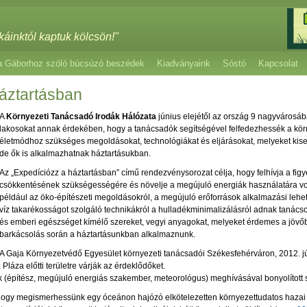
káinktól kaptuk kölcsön!"
a Gáborhoz szóló búcsúzó beszédek
Kiadványaink
Sóstó
Kapcsolat
áztartásban
A
Környezeti Tanácsadó Irodák Hálózata
június elejétől az ország 9 nagyvárosába
lakosokat annak érdekében, hogy a tanácsadók segítségével felfedezhessék a kö
életmódhoz szükséges megoldásokat, technológiákat és eljárásokat, melyeket kis
de ők is alkalmazhatnak háztartásukban.
Az „Expedíciózz a háztartásban” című rendezvénysorozat célja, hogy felhívja a fig
csökkentésének szükségességére és növelje a megújuló energiák használatára vo
például az öko-építészeti megoldásokról, a megújuló erőforrások alkalmazási lehe
víz takarékosságot szolgáló technikákról a hulladékminimalizálásról adnak tanács
és emberi egészséget kímélő szereket, vegyi anyagokat, melyeket érdemes a jövőben
barkácsolás során a háztartásunkban alkalmaznunk.
A Gaja Környezetvédő Egyesület környezeti tanácsadói Székesfehérváron, 2012. jú
 Pláza előtti területre várják az érdeklődőket.
k (építész, megújuló energiás szakember, meteorológus) meghívásával bonyolított s
 hogy megismerhessünk egy óceánon hajózó elkötelezetten környezettudatos hazai v