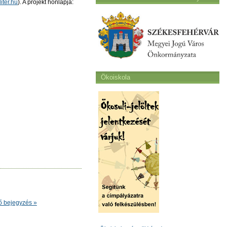
iter.hu
). A projekt honlapja:
Ökoiskola
ő bejegyzés »