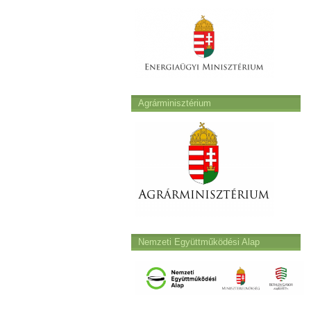
Agrárminisztérium
Nemzeti Együttműködési Alap