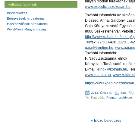
milyen módon törekednek saját 
Felhasználóknak
www.expediciozzokosan.hu
.
Bejelentkezés
További információ az akcióna
Bejegyzések hírcsatorna
Diószegi Anna, Gárdonyi Lászl
Hozzászólások hírcsatorna
Gaja Környezetvédő Egyesüle
WordPress Magyarország
8000 Székesfehérvár, Petoőfi S
http://www.kothalo.hu/terkep/g
Tel/fax: 22/503-428, 22/503-42
gaja@t-online.hu
,
www.gajaeg
További információ:
F. Nagy Zsuzsanna, elnök
Környezeti Tanácsadó Irodák 
E-mail:
elnok@kothalo.hu
, Te
www.kothalo.hu
,
www.zoldinfo
http://www.expediciozzokosan
2012. június 4.
·
gaja
·
Kategória:
Program archívum
« Előző bejegyzés