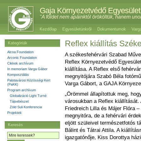
Gaja Környezetvédő Egyesület
"A földet nem apáinktól örököltük, hanem uno
Kezdőlap
Egyesületünkről
Dokumentumok
Varg
Reflex kiállítás Szék
Kategóriák
Alcoa Foundation
A székesfehérvári Szabad Művel
Arconic Foundation
Reflex Környezetvédő Egyesület
Cikkek archívum
kiállítása. A Reflex első fehérvá
In memoriam Varga Gábor
Komposztálás
megnyitójára Szabó Béla fotóműv
Palotavárosi Közösségi Kert
Varga Gábort, a GAJA Környezet
(PaKK)
Program archívum
„Örömmel állapítottuk meg, hogy
Globalizáció Light Turné
városukban a Reflex kiállítását.
Tájsebészet
Zöld Suli Konferencia
Friedreich Lilla és Májer Flóra –
Projektek
megnyitóra, de a fehérvári érdek
eljött szüleivel természetfotós t
Keresés
Bálint és Tátrai Attila. A kiállí
igazgatónője, Kiss Dorottya ház