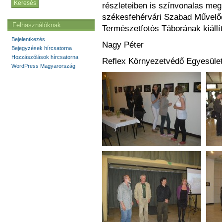
részleteiben is színvonalas meg
székesfehérvári Szabad Művelőd
Felhasználóknak
Természetfotós Táborának kiállít
Bejelentkezés
Nagy Péter
Bejegyzések hírcsatorna
Hozzászólások hírcsatorna
Reflex Környezetvédő Egyesüle
WordPress Magyarország