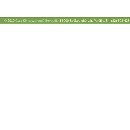
© 2010
Gaja Környezetvédő Egyesület
| 8000 Székesfehérvár, Petőfi u. 5. | (22) 503-428