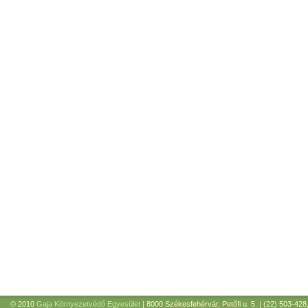
© 2010
Gaja Környezetvédő Egyesület
| 8000 Székesfehérvár, Petőfi u. 5. | (22) 503-428