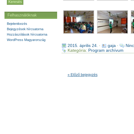
Felhasználóknak
Bejelentkezés
Bejegyzések hírcsatorna
Hozzászólások hírcsatorna
WordPress Magyarország
2015. április 24.
·
gaja
·
Ninc
Kategória:
Program archívum
« Előző bejegyzés