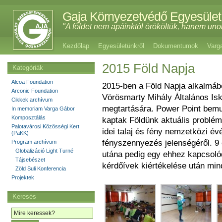
Gaja Környezetvédő Egyesület
"A földet nem apáinktól örököltük, hanem uno
Kezdőlap
Egyesületünkről
Dokumentumok
Varg
2015 Föld Napja
Kategóriák
Alcoa Foundation
2015-ben a Föld Napja alkalmábó
Arconic Foundation
Vörösmarty Mihály Általános Isk
Cikkek archívum
megtartására. Power Point bemut
In memoriam Varga Gábor
Komposztálás
kaptak Földünk aktuális problémá
Palotavárosi Közösségi Kert
idei talaj és fény nemzetközi év
(PaKK)
fényszennyezés jelenségéről. 9 
Program archívum
Globalizáció Light Turné
utána pedig egy ehhez kapcsolód
Tájsebészet
kérdőívek kiértékelése után min
Zöld Suli Konferencia
Projektek
Keresés