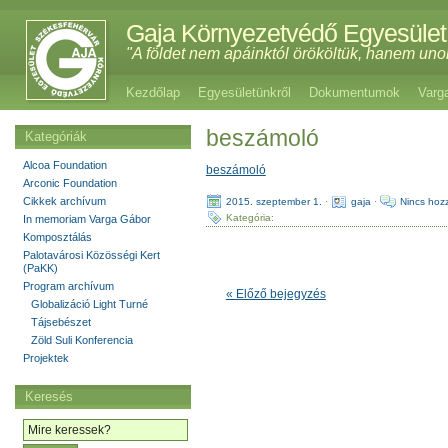
Gaja Környezetvédő Egyesület
"A földet nem apáinktól örököltük, hanem uno
Kezdőlap
Egyesületünkről
Dokumentumok
Varg
beszámoló
Kategóriák
Alcoa Foundation
beszámoló
Arconic Foundation
Cikkek archívum
2015. szeptember 1.
·
gaja
·
Nincs hoz
Kategória:
In memoriam Varga Gábor
Komposztálás
Palotavárosi Közösségi Kert
(PaKK)
Program archívum
« Előző bejegyzés
Globalizáció Light Turné
Tájsebészet
Zöld Suli Konferencia
Projektek
Keresés