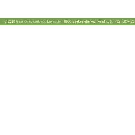
© 2010
Gaja Környezetvédő Egyesület
| 8000 Székesfehérvár, Petőfi u. 5. | (22) 503-428