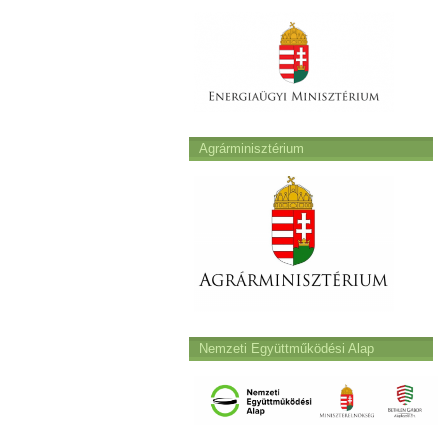
Agrárminisztérium
Nemzeti Együttműködési Alap