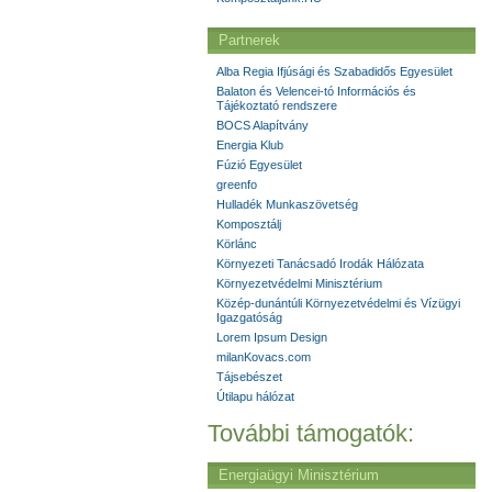
Partnerek
Alba Regia Ifjúsági és Szabadidős Egyesület
Balaton és Velencei-tó Információs és
Tájékoztató rendszere
BOCS Alapítvány
Energia Klub
Fúzió Egyesület
greenfo
Hulladék Munkaszövetség
Komposztálj
Körlánc
Környezeti Tanácsadó Irodák Hálózata
Környezetvédelmi Minisztérium
Közép-dunántúli Környezetvédelmi és Vízügyi
Igazgatóság
Lorem Ipsum Design
milanKovacs.com
Tájsebészet
Útilapu hálózat
További támogatók:
Energiaügyi Minisztérium