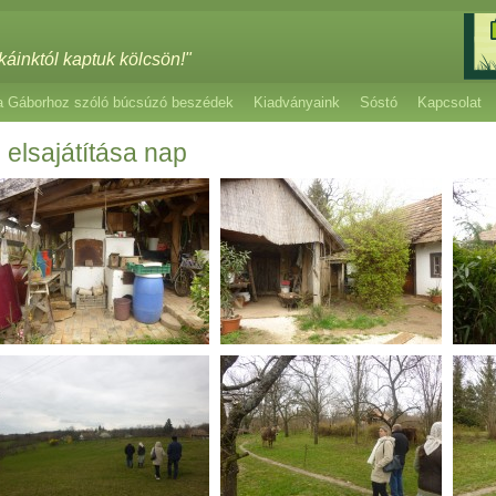
káinktól kaptuk kölcsön!"
a Gáborhoz szóló búcsúzó beszédek
Kiadványaink
Sóstó
Kapcsolat
 elsajátítása nap