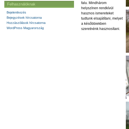
falu. Mindhárom
Felhasználóknak
helyszínen rendkívül
Bejelentkezés
hasznos ismereteket
Bejegyzések hírcsatorna
tudtunk elsajátítani, melyet
Hozzászólások hírcsatorna
a későbbiekben
WordPress Magyarország
szeretnénk hasznosítani.