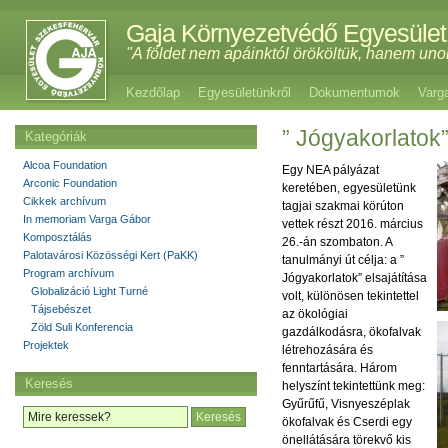
Gaja Környezetvédő Egyesület
"A földet nem apáinktól örököltük, hanem uno
Kezdőlap
Egyesületünkről
Dokumentumok
Varg
” Jógyakorlatok”
Kategóriák
Alcoa Foundation
Egy NEA pályázat
Arconic Foundation
keretében, egyesületünk
Cikkek archívum
tagjai szakmai körúton
In memoriam Varga Gábor
vettek részt 2016. március
Komposztálás
26.-án szombaton. A
Palotavárosi Közösségi Kert (PaKK)
tanulmányi út célja: a ”
Program archívum
Jógyakorlatok” elsajátítása
Globalizáció Light Turné
volt, különösen tekintettel
Tájsebészet
az ökológiai
Zöld Suli Konferencia
gazdálkodásra, ökofalvak
Projektek
létrehozására és
fenntartására. Három
Keresés
helyszínt tekintettünk meg:
Gyűrűfű, Visnyeszéplak
ökofalvak és Cserdi egy
önellátására törekvő kis