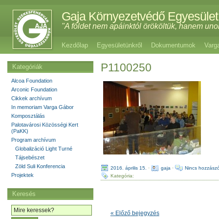
Gaja Környezetvédő Egyesület
"A földet nem apáinktól örököltük, hanem uno
Kezdőlap
Egyesületünkről
Dokumentumok
Varg
P1100250
Kategóriák
Alcoa Foundation
Arconic Foundation
Cikkek archívum
In memoriam Varga Gábor
Komposztálás
Palotavárosi Közösségi Kert
(PaKK)
Program archívum
Globalizáció Light Turné
Tájsebészet
Zöld Suli Konferencia
2016. április 15.
·
gaja
·
Nincs hozzászó
Projektek
Kategória:
Keresés
« Előző bejegyzés