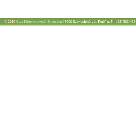
© 2010
Gaja Környezetvédő Egyesület
| 8000 Székesfehérvár, Petőfi u. 5. | (22) 503-428