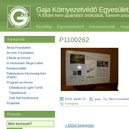
Gaja Környezetvédő Egyesület
"A földet nem apáinktól örököltük, hanem uno
Kezdőlap
Egyesületünkről
Dokumentumok
Varg
P1100262
Kategóriák
Alcoa Foundation
Arconic Foundation
Cikkek archívum
In memoriam Varga Gábor
Komposztálás
Palotavárosi Közösségi Kert
(PaKK)
Program archívum
Globalizáció Light Turné
Tájsebészet
Zöld Suli Konferencia
2016. április 15.
·
gaja
·
Nincs hozzászó
Projektek
Kategória:
Keresés
« Előző bejegyzés