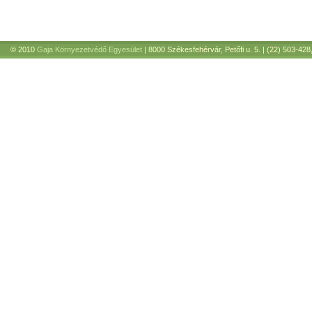
© 2010
Gaja Környezetvédő Egyesület
| 8000 Székesfehérvár, Petőfi u. 5. | (22) 503-428