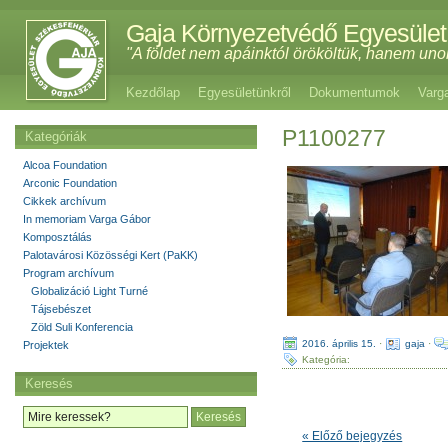
Gaja Környezetvédő Egyesület
"A földet nem apáinktól örököltük, hanem uno
Kezdőlap
Egyesületünkről
Dokumentumok
Varg
P1100277
Kategóriák
Alcoa Foundation
Arconic Foundation
Cikkek archívum
In memoriam Varga Gábor
Komposztálás
Palotavárosi Közösségi Kert (PaKK)
Program archívum
Globalizáció Light Turné
Tájsebészet
Zöld Suli Konferencia
2016. április 15.
·
gaja
·
Projektek
Kategória:
Keresés
« Előző bejegyzés