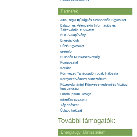
Partnerek
Alba Regia Ifjúsági és Szabadidős Egyesület
Balaton és Velencei-tó Információs és
Tájékoztató rendszere
BOCS Alapítvány
Energia Klub
Fúzió Egyesület
greenfo
Hulladék Munkaszövetség
Komposztálj
Körlánc
Környezeti Tanácsadó Irodák Hálózata
Környezetvédelmi Minisztérium
Közép-dunántúli Környezetvédelmi és Vízügyi
Igazgatóság
Lorem Ipsum Design
milanKovacs.com
Tájsebészet
Útilapu hálózat
További támogatók:
Energiaügyi Minisztérium