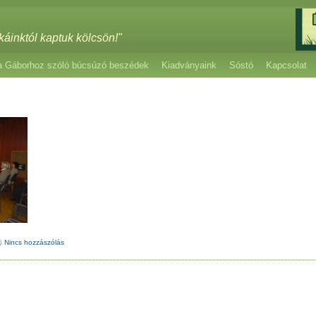
káinktól kaptuk kölcsön!"
a Gáborhoz szóló búcsúzó beszédek
Kiadványaink
Sóstó
Kapcsolat
Nincs hozzászólás