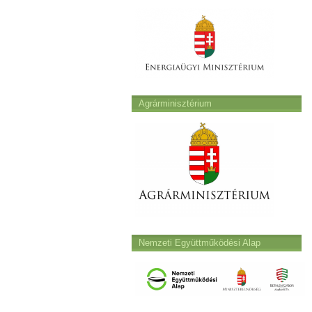
Agrárminisztérium
Nemzeti Együttműködési Alap