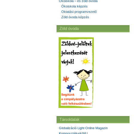
Ökoiskola – és zöld óvoda
Ökoiskola képzés
Oktatási programvezető
Zöld óvoda képzés
Zöld óvoda
Társoldalak
Globalizáció Light Online Magazin
Komposztáljunk!HU