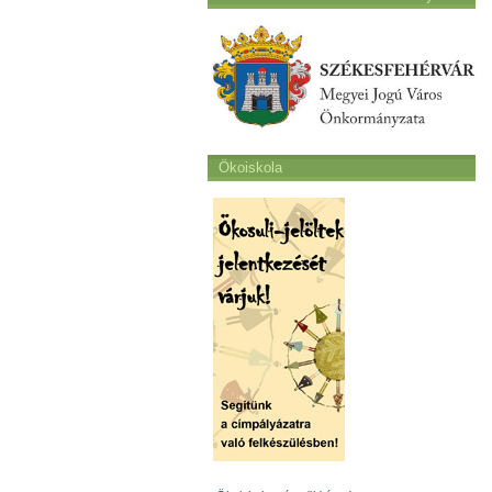
Ökoiskola