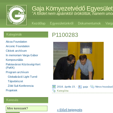
Gaja Környezetvédő Egyesület
"A földet nem apáinktól örököltük, hanem uno
Kezdőlap
Egyesületünkről
Dokumentumok
Varg
P1100283
Kategóriák
Alcoa Foundation
Arconic Foundation
Cikkek archívum
In memoriam Varga Gábor
Komposztálás
Palotavárosi Közösségi Kert
(PaKK)
Program archívum
Globalizáció Light Turné
Tájsebészet
Zöld Suli Konferencia
2016. április 15.
·
gaja
·
Nincs hozzászó
Projektek
Kategória:
Keresés
« Előző bejegyzés