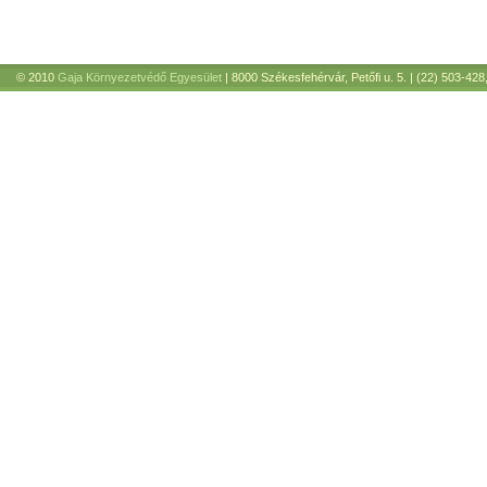
© 2010
Gaja Környezetvédő Egyesület
| 8000 Székesfehérvár, Petőfi u. 5. | (22) 503-428