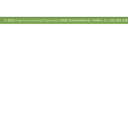
© 2010
Gaja Környezetvédő Egyesület
| 8000 Székesfehérvár, Petőfi u. 5. | (22) 503-428