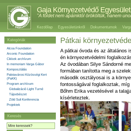
Gaja Környezetvédő Egyesület
"A földet nem apáinktól örököltük, hanem uno
Kezdőlap
Egyesületünkről
Dokumentumok
Varg
Pátkai környezetvéde
Kategóriák
Alcoa Foundation
A pátkai óvoda és az általános i
Arconic Foundation
én környezetvédelmi foglalkozá
Cikkek archívum
Az óvodában Silye Sándorné mes
In memoriam Varga Gábor
Komposztálás
formában tanította meg a szelekt
Palotavárosi Közösségi Kert
második osztályosai is a körn
(PaKK)
fontosságával foglalkoztak, mí
Program archívum
Globalizáció Light Turné
Bőhm Erika vezetésével a talajj
Tájsebészet
kísérleteztek.
Zöld Suli Konferencia
Projektek
Keresés