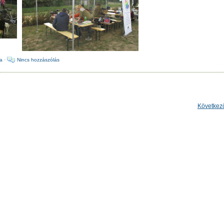
ja
·
Nincs hozzászólás
Következ