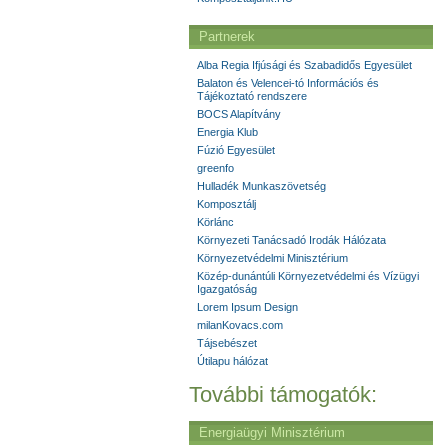
Partnerek
Alba Regia Ifjúsági és Szabadidős Egyesület
Balaton és Velencei-tó Információs és
Tájékoztató rendszere
BOCS Alapítvány
Energia Klub
Fúzió Egyesület
greenfo
Hulladék Munkaszövetség
Komposztálj
Körlánc
Környezeti Tanácsadó Irodák Hálózata
Környezetvédelmi Minisztérium
Közép-dunántúli Környezetvédelmi és Vízügyi
Igazgatóság
Lorem Ipsum Design
milanKovacs.com
Tájsebészet
Útilapu hálózat
További támogatók:
Energiaügyi Minisztérium