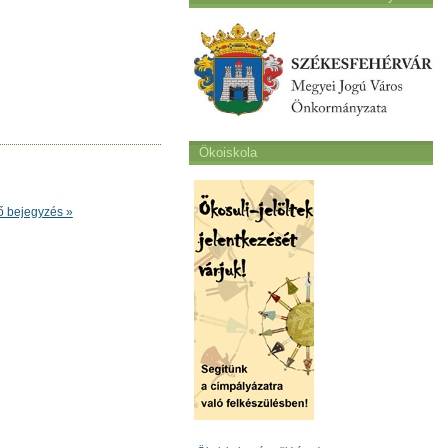
Ökoiskola
ő bejegyzés »