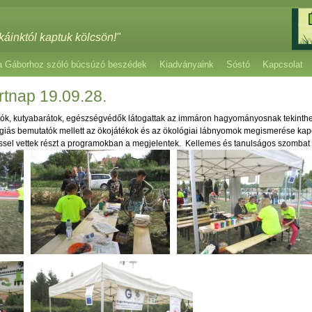
káinktól kaptuk kölcsön!"
a Gáborhoz szóló búcsúzó beszédek
Kiadványaink
Sóstó
Kapcsolat
rtnap 19.09.28.
zók, kutyabarátok, egészségvédők látogattak az immáron hagyományosnak tekinthet
giás bemutatók mellett az ökojátékok és az ökológiai lábnyomok megismerése kapot
sel vettek részt a programokban a megjelentek. Kellemes és tanulságos szombat 