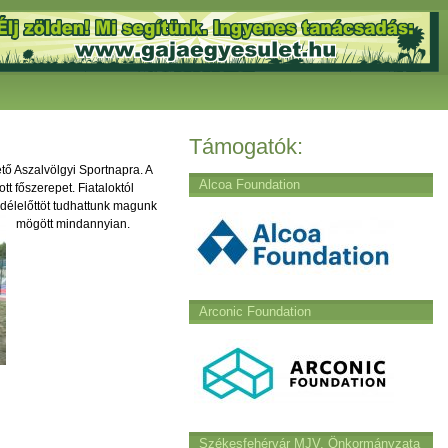
Támogatók:
ő Aszalvölgyi Sportnapra. A
Alcoa Foundation
t főszerepet. Fiataloktól
délelőttöt tudhattunk magunk
mögött mindannyian.
Arconic Foundation
Székesfehérvár MJV. Önkormányzata