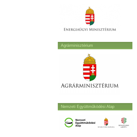
Agrárminisztérium
Nemzeti Együttműködési Alap