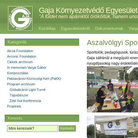
Gaja Környezetvédő Egyesület
"A földet nem apáinktól örököltük, hanem uno
Kezdőlap
Egyesületünkről
Dokumentumok
Varg
Aszalvölgyi Spo
Kategóriák
Alcoa Foundation
Sportolók, pedagógusok, túrá
Arconic Foundation
Gaja sátránál a megújuló ener
Cikkek archívum
nyugdíjasokig nagy érdeklődés
In memoriam Varga Gábor
Komposztálás
Palotavárosi Közösségi Kert (PaKK)
Program archívum
Globalizáció Light Turné
Tájsebészet
Zöld Suli Konferencia
Projektek
Keresés