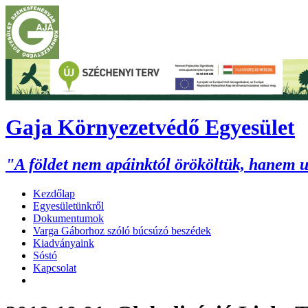
Gaja Környezetvédő Egyesület
"A földet nem apáinktól örököltük, hanem 
Kezdőlap
Egyesületünkről
Dokumentumok
Varga Gáborhoz szóló búcsúzó beszédek
Kiadványaink
Sóstó
Kapcsolat