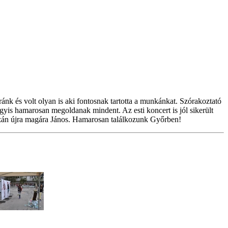
ánk és volt olyan is aki fontosnak tartotta a munkánkat. Szórakoztató
gyis hamarosan megoldanak mindent. Az esti koncert is jól sikerült
 igazán újra magára János. Hamarosan találkozunk Győrben!