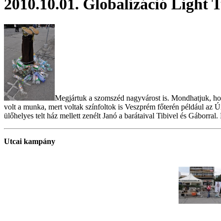
2010.10.01. Globalizáció Light 
Megjártuk a szomszéd nagyvárost is. Mondhatjuk, hogy 
volt a munka, mert voltak színfoltok is Veszprém főterén például az Ú
ülőhelyes telt ház mellett zenélt Janó a barátaival Tibivel és Gáborr
Utcai kampány