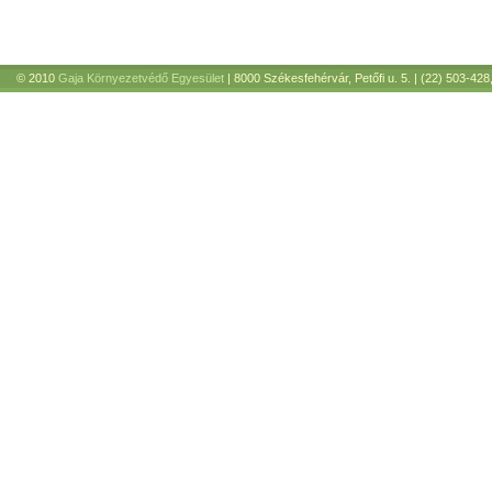
© 2010
Gaja Környezetvédő Egyesület
| 8000 Székesfehérvár, Petőfi u. 5. | (22) 503-428