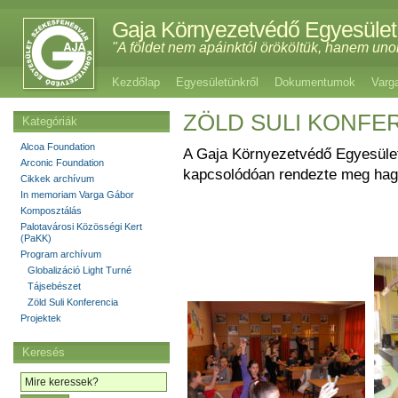
Gaja Környezetvédő Egyesület
"A földet nem apáinktól örököltük, hanem uno
Kezdőlap
Egyesületünkről
Dokumentumok
Varg
ZÖLD SULI KONFE
Kategóriák
Alcoa Foundation
A Gaja Környezetvédő Egyesület
Arconic Foundation
kapcsolódóan rendezte meg hagy
Cikkek archívum
In memoriam Varga Gábor
Komposztálás
Palotavárosi Közösségi Kert
(PaKK)
Program archívum
Globalizáció Light Turné
Tájsebészet
Zöld Suli Konferencia
Projektek
Keresés