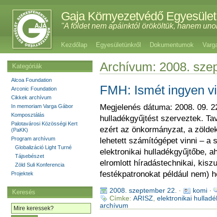
Gaja Környezetvédő Egyesület
"A földet nem apáinktól örököltük, hanem uno
Kezdőlap
Egyesületünkről
Dokumentumok
Varg
Archívum: 2008. sze
Kategóriák
Alcoa Foundation
FMH: Ismét ingyen vi
Arconic Foundation
Cikkek archívum
Megjelenés dátuma: 2008. 09. 22
In memoriam Varga Gábor
Komposztálás
hulladékgyűjtést szerveztek. Ta
Palotavárosi Közösségi Kert
ezért az önkormányzat, a zölde
(PaKK)
Program archívum
lehetett számítógépet vinni – a
Globalizáció Light Turné
elektronikai hulladékgyűjtőbe, a
Tájsebészet
elromlott híradástechnikai, kisz
Zöld Suli Konferencia
festékpatronokat például nem) h
Projektek
2008. szeptember 22.
·
komi
·
Keresés
Címke:
ARISZ
,
elektronikai hullad
archívum