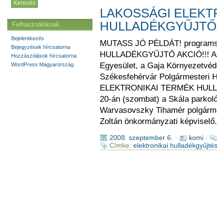
LAKOSSÁGI ELEKT
HULLADÉKGYŰJTŐ
Felhasználóknak
Bejelentkezés
MUTASS JÓ PÉLDÁT! programs
Bejegyzések hírcsatorna
HULLADÉKGYŰJTŐ AKCIÓ!!! Az A
Hozzászólások hírcsatorna
Egyesület, a Gaja Környezetvédő
WordPress Magyarország
Székesfehérvár Polgármesteri 
ELEKTRONIKAI TERMÉK HULLA
20-án (szombat) a Skála parkol
Warvasovszky Tihamér polgármes
Zoltán önkormányzati képviselő.
2008. szeptember 6.
·
komi
·
Címke:
elektronikai hulladékgyűjté