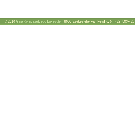
© 2010
Gaja Környezetvédő Egyesület
| 8000 Székesfehérvár, Petőfi u. 5. | (22) 503-428