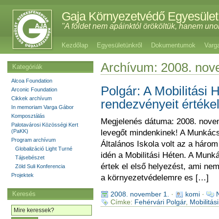
Gaja Környezetvédő Egyesület
"A földet nem apáinktól örököltük, hanem uno
Kezdőlap
Egyesületünkről
Dokumentumok
Varg
Archívum: 2008. no
Kategóriák
Alcoa Foundation
Polgár: A Mobilitási 
Arconic Foundation
Cikkek archívum
rendezvényeit értéke
In memoriam Varga Gábor
Komposztálás
Megjelenés dátuma: 2008. novem
Palotavárosi Közösségi Kert
(PaKK)
levegőt mindenkinek! A Munkács
Program archívum
Általános Iskola volt az a háro
Globalizáció Light Turné
idén a Mobilitási Héten. A Mun
Tájsebészet
értek el első helyezést, ami ne
Zöld Suli Konferencia
Projektek
a környezetvédelemre es […]
Keresés
2008. november 1.
·
komi
·
Címke:
Fehérvári Polgár
,
Mobilitás