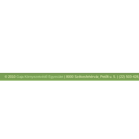
© 2010
Gaja Környezetvédő Egyesület
| 8000 Székesfehérvár, Petőfi u. 5. | (22) 503-428