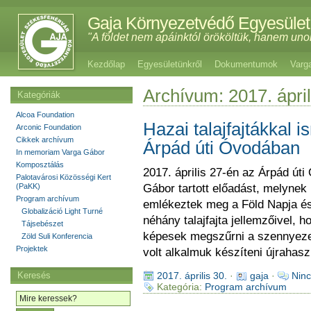
Gaja Környezetvédő Egyesület
"A földet nem apáinktól örököltük, hanem uno
Kezdőlap
Egyesületünkről
Dokumentumok
Varg
Archívum: 2017. ápril
Kategóriák
Alcoa Foundation
Hazai talajfajtákkal 
Arconic Foundation
Cikkek archívum
Árpád úti Óvodában
In memoriam Varga Gábor
Komposztálás
2017. április 27-én az Árpád úti
Palotavárosi Közösségi Kert
(PaKK)
Gábor tartott előadást, melynek
Program archívum
emlékeztek meg a Föld Napja é
Globalizáció Light Turné
néhány talajfajta jellemzőivel, 
Tájsebészet
képesek megszűrni a szennyezett
Zöld Suli Konferencia
Projektek
volt alkalmuk készíteni újrahas
Keresés
2017. április 30.
·
gaja
·
Ninc
Kategória:
Program archívum