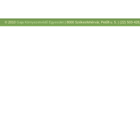
© 2010
Gaja Környezetvédő Egyesület
| 8000 Székesfehérvár, Petőfi u. 5. | (22) 503-428