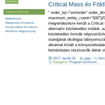
Critical Mass és Föl
Felhasználóknak
” order_by=”sortorder” order_di
maximum_entity_count=”500″]201
Bejelentkezés
megrendezésre került a Critica
Bejegyzések hírcsatorna
Hozzászólások hírcsatorna
alternatív közlekedési módok, 
WordPress Magyarország
közlekedési formák népszerűsíté
standjánál ökológiai lábnyomszá
alkalmat kínált a környezettudat
felmérésben résztvevők élénk v
2017. április 25.
·
gaja
·
Ninc
Kategória:
Program archívum