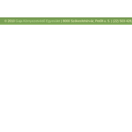
© 2010
Gaja Környezetvédő Egyesület
| 8000 Székesfehérvár, Petőfi u. 5. | (22) 503-428