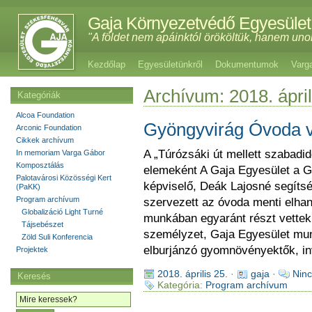
Gaja Környezetvédő Egyesület
"A földet nem apáinktól örököltük, hanem uno
Kezdőlap
Egyesületünkről
Dokumentumok
Varg
Archívum: 2018. ápril
Kategóriák
Alcoa Foundation
Gyöngyvirág Óvoda v
Arconic Foundation
Cikkek archívum
A „Túrózsáki út mellett szabadid
In memoriam Varga Gábor
Komposztálás
elemeként A Gaja Egyesület a Gy
Palotavárosi Közösségi Kert
képviselő, Deák Lajosné segítség
(PaKK)
Program archívum
szervezett az óvoda menti elhany
Globalizáció Light Turné
munkában egyaránt részt vettek
Tájsebészet
személyzet, Gaja Egyesület mun
Zöld Suli Konferencia
elburjánzó gyomnövényektők, inv
Projektek
2018. április 25.
·
gaja
·
Ninc
Keresés
Kategória:
Program archívum