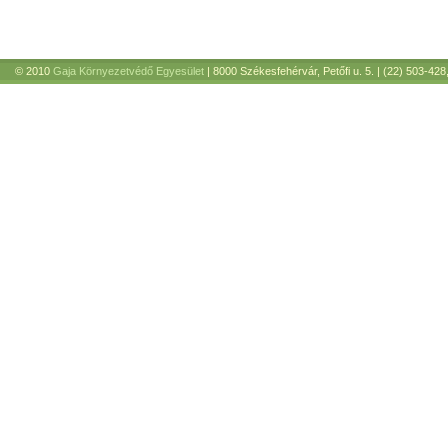
© 2010
Gaja Környezetvédő Egyesület
| 8000 Székesfehérvár, Petőfi u. 5. | (22) 503-428