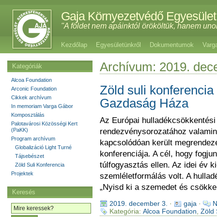
Gaja Környezetvédő Egyesület
"A földet nem apáinktól örököltük, hanem uno
Kezdőlap
Egyesületünkről
Dokumentumok
Varg
Archívum: 2019. de
Kategóriák
Alcoa Foundation
Zöld suli konferenci
Arconic Foundation
Cikkek archívum
Gazdaság Háza
In memoriam Varga Gábor
Komposztálás
Az Európai hulladékcsökkentési
Palotavárosi Közösségi Kert
(PaKK)
rendezvénysorozatához valamin
Program archívum
kapcsolódóan került megrendezés
Globalizáció Light Turné
konferenciája. A cél, hogy fogju
Tájsebészet
túlfogyasztás ellen. Az idei év 
Zöld Suli Konferencia
Projektek
szemléletformálás volt. A hull
„Nyisd ki a szemedet és csökke
Keresés
2019. december 3.
·
gaja
·
N
Kategória:
Alcoa Foundation
,
Zöld 