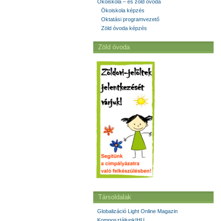
Ökoiskola – és zöld óvoda
Ökoiskola képzés
Oktatási programvezető
Zöld óvoda képzés
Zöld óvoda
Társoldalak
Globalizáció Light Online Magazin
Komposztáljunk!HU