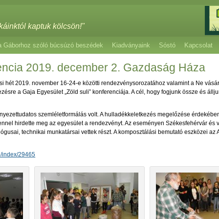
káinktól kaptuk kölcsön!"
a Gáborhoz szóló búcsúzó beszédek
Kiadványaink
Sóstó
Kapcsolat
erencia 2019. december 2. Gazdaság Háza
si hét 2019. november 16-24-e közötti rendezvénysorozatához valamint a Ne vásá
sre a Gaja Egyesület „Zöld suli” konferenciája. A cél, hogy fogjunk össze és álljun
örnyezettudatos szemléletformálás volt. A hulladékkeletkezés megelőzése érdekébe
ennel hirdette meg az egyesület a rendezvényt. Az eseményen Székesfehérvár és v
ógusai, technikai munkatársai vettek részt. A komposztálási bemutató eszközei az
eo/index/29465