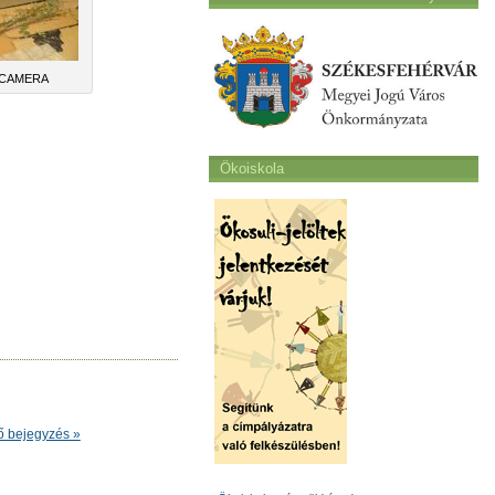
 CAMERA
Ökoiskola
ő bejegyzés »