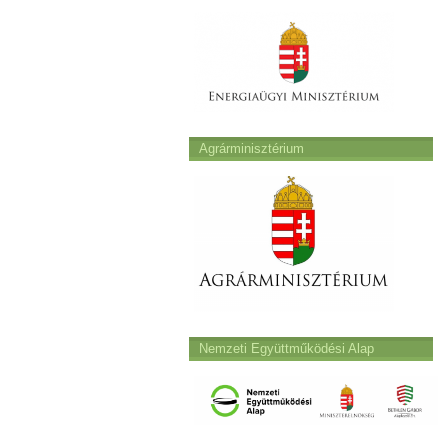
Agrárminisztérium
Nemzeti Együttműködési Alap