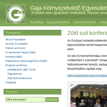
Gaja Környezetvédő Egyesület
"A földet nem apáinktól örököltük, hanem uno
Kezdőlap
Egyesületünkről
Dokumentumok
Varg
Zöld suli konf
Kategóriák
Alcoa Foundation
Az Európai hulladékcsökkenté
Arconic Foundation
kapcsolódóan került megrendezé
Cikkek archívum
ellen.
In memoriam Varga Gábor
Az idei év kiemelt témája a k
Komposztálás
csökkentsd a szemetet!” szlog
Palotavárosi Közösségi Kert (PaKK)
intézményeinek tanulói, pedag
Program archívum
köszönhetően újultak meg.
Globalizáció Light Turné
Tájsebészet
https://www.fehervartv.hu/vid
Zöld Suli Konferencia
Projektek
Keresés