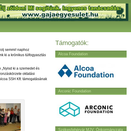
Támogatók:
rolj semmi! naphoz
Alcoa Foundation
k ki a krónikus túlfogyasztás
n „Nyisd ki a szemedet és
onzáskörzete oktatási
 Alcoa SSH Kft. támogatásának
Arconic Foundation
Székesfehérvár MJV. Önkormányzata