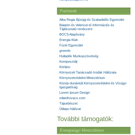
Partnerek
Alba Regia Ifjúsági és Szabadidős Egyesület
Balaton és Velencei-tó Információs és
Tájékoztató rendszere
BOCS Alapítvány
Energia Klub
Fúzió Egyesület
greenfo
Hulladék Munkaszövetség
Komposztálj
Körlánc
Környezeti Tanácsadó Irodák Hálózata
Környezetvédelmi Minisztérium
Közép-dunántúli Környezetvédelmi és Vízügyi
Igazgatóság
Lorem Ipsum Design
milanKovacs.com
Tájsebészet
Útilapu hálózat
További támogatók:
Energiaügyi Minisztérium