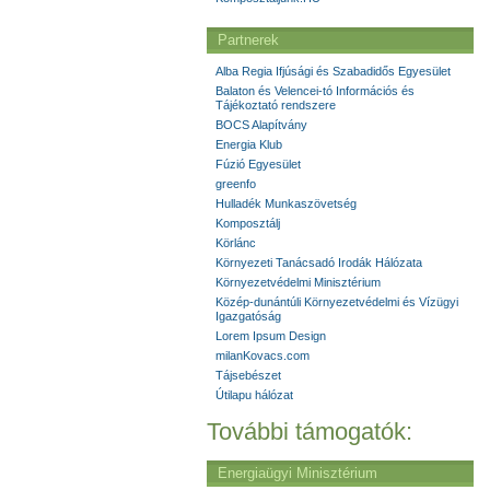
Partnerek
Alba Regia Ifjúsági és Szabadidős Egyesület
Balaton és Velencei-tó Információs és
Tájékoztató rendszere
BOCS Alapítvány
Energia Klub
Fúzió Egyesület
greenfo
Hulladék Munkaszövetség
Komposztálj
Körlánc
Környezeti Tanácsadó Irodák Hálózata
Környezetvédelmi Minisztérium
Közép-dunántúli Környezetvédelmi és Vízügyi
Igazgatóság
Lorem Ipsum Design
milanKovacs.com
Tájsebészet
Útilapu hálózat
További támogatók:
Energiaügyi Minisztérium