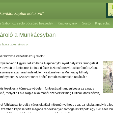
káinktól kaptuk kölcsön!"
a Gáborhoz szóló búcsúzó beszédek
Kiadványaink
Sóstó
Kapcsolat
tároló a Munkácsyban
dátuma: 2008. június 14.
.
ár birtokba vehették az új tárolót
nyezetvédő Egyesület az Alcoa Alapítványtól nyert pályázati támogatást
Az egyesület fontosnak tartja a diákok biztonságos városi kerékpározását,
ntézményei számára hirdetett felhívást, melyen a Munkácsy Mihály
ményesen. A 120 ezer forint értékű tárolót csütörtökön adták át a
űsítését, és a környezetvédelem fontosságát hangsúlyozta az a nagy
ió, melyet a Föld Napja alkalmából szerveztek meg Critical Mass néven,
 felhívással fordult a város oktatási intézményeihez., s az, az iskola, amelyik a l
számban képviseltette magát a rendezvényen támogatást kapott, egy 120 ezer forint