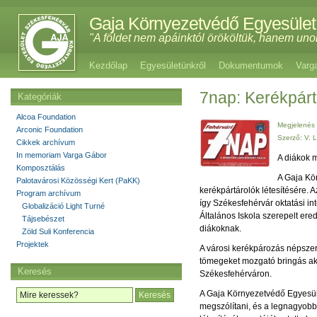
Gaja Környezetvédő Egyesület
"A földet nem apáinktól örököltük, hanem uno
Kezdőlap
Egyesületünkről
Dokumentumok
Varg
7nap: Kerékpár
Kategóriák
Alcoa Foundation
Megjelenés 
Arconic Foundation
Szerző: V. L
Cikkek archívum
In memoriam Varga Gábor
A diákok m
Komposztálás
A Gaja Kör
Palotavárosi Közösségi Kert (PaKK)
kerékpártárolók létesítésére. 
Program archívum
így Székesfehérvár oktatási i
Globalizáció Light Turné
Általános Iskola szerepelt ered
Tájsebészet
diákoknak.
Zöld Suli Konferencia
Projektek
A városi kerékpározás népszer
tömegeket mozgató bringás akc
Keresés
Székesfehérváron.
A Gaja Környezetvédő Egyesület
megszólítani, és a legnagyobb 