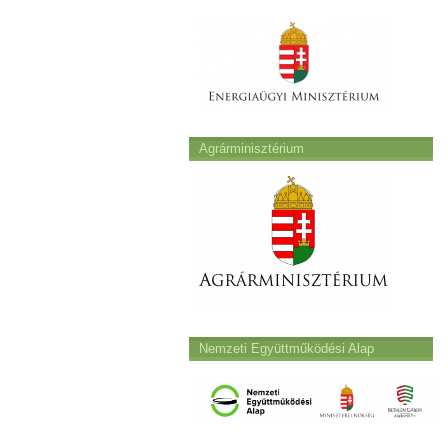
Agrárminisztérium
Nemzeti Együttműködési Alap