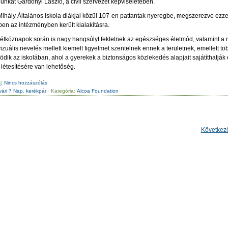
punkat Gárdonyi László, a civil szervezet képviseletében.
ihály Általános Iskola diákjai közül 107-en pattantak nyeregbe, megszerezve ezzel
bben az intézményben került kialakításra.
tköznapok során is nagy hangsúlyt fektetnek az egészséges életmód, valamint a
izuális nevelés mellett kiemelt figyelmet szentelnek ennek a területnek, emellett t
dik az iskolában, ahol a gyerekek a biztonságos közlekedés alapjait sajátíthatják e
létesítésére van lehetőség.
Nincs hozzászólás
vári 7 Nap
,
kerékpár
· Kategória:
Alcoa Foundation
Következ