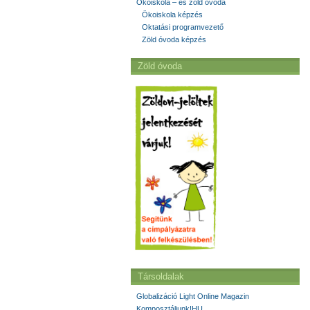
Ökoiskola – és zöld óvoda
Ökoiskola képzés
Oktatási programvezető
Zöld óvoda képzés
Zöld óvoda
Társoldalak
Globalizáció Light Online Magazin
Komposztáljunk!HU