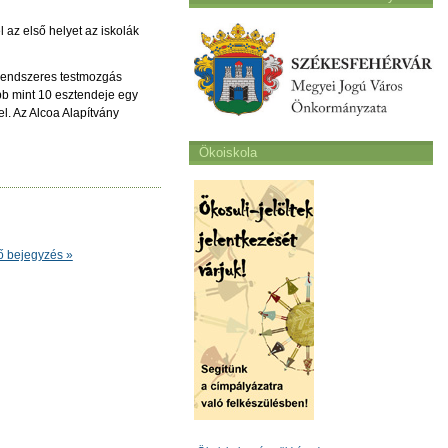
 az első helyet az iskolák
 rendszeres testmozgás
öbb mint 10 esztendeje egy
l. Az Alcoa Alapítvány
Ökoiskola
ő bejegyzés »