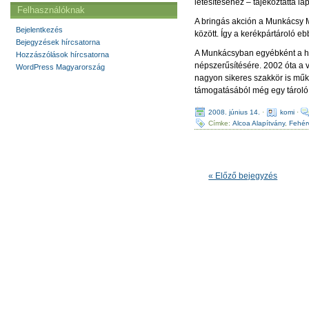
létesítéséhez – tájékoztatta la
Felhasználóknak
A bringás akción a Munkácsy M
Bejelentkezés
között. Így a kerékpártároló e
Bejegyzések hírcsatorna
A Munkácsyban egyébként a hé
Hozzászólások hírcsatorna
népszerűsítésére. 2002 óta a v
WordPress Magyarország
nagyon sikeres szakkör is műkö
támogatásából még egy tároló 
2008. június 14.
·
komi
·
Címke:
Alcoa Alapítvány
,
Fehér
« Előző bejegyzés