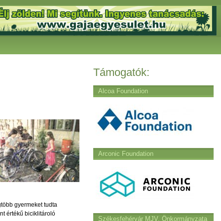
Támogatók:
Alcoa Foundation
Arconic Foundation
egtöbb gyermeket tudta
 értékű biciklitároló
Székesfehérvár MJV. Önkormányzata