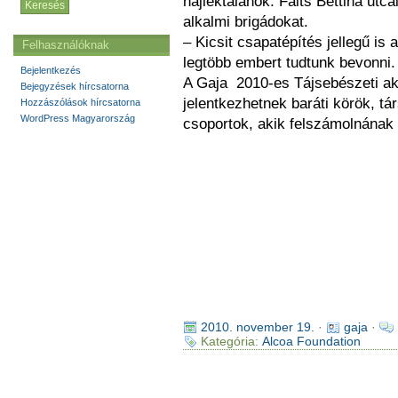
hajléktalanok. Faits Bettina utc
alkalmi brigádokat.
– Kicsit csapatépítés jellegű is
Felhasználóknak
legtöbb embert tudtunk bevonni.
Bejelentkezés
A Gaja 2010-es Tájsebészeti ak
Bejegyzések hírcsatorna
jelentkezhetnek baráti körök, t
Hozzászólások hírcsatorna
WordPress Magyarország
csoportok, akik felszámolnának i
2010. november 19.
·
gaja
·
Kategória:
Alcoa Foundation