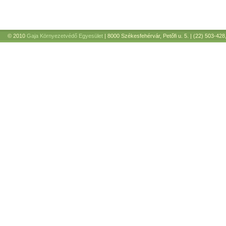
© 2010
Gaja Környezetvédő Egyesület
| 8000 Székesfehérvár, Petőfi u. 5. | (22) 503-428