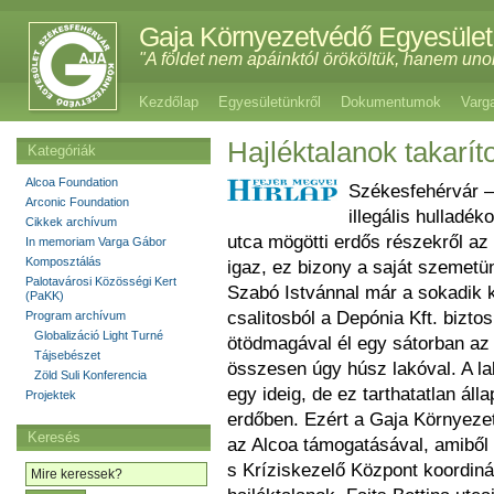
Gaja Környezetvédő Egyesület
"A földet nem apáinktól örököltük, hanem uno
Kezdőlap
Egyesületünkről
Dokumentumok
Varg
Hajléktalanok takarít
Kategóriák
Alcoa Foundation
Székesfehérvár –
Arconic Foundation
illegális hulladé
Cikkek archívum
utca mögötti erdős részekről az 
In memoriam Varga Gábor
Komposztálás
igaz, ez bizony a saját szemetünk
Palotavárosi Közösségi Kert
Szabó Istvánnal már a sokadik kö
(PaKK)
csalitosból a Depónia Kft. biztosí
Program archívum
Globalizáció Light Turné
ötödmagával él egy sátorban az e
Tájsebészet
összesen úgy húsz lakóval. A la
Zöld Suli Konferencia
egy ideig, de ez tarthatatlan ál
Projektek
erdőben. Ezért a Gaja Környeze
Keresés
az Alcoa támogatásával, amiből 
s Kríziskezelő Központ koordiná