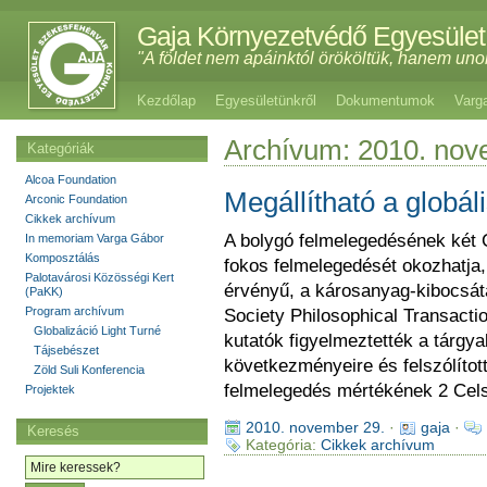
Gaja Környezetvédő Egyesület
"A földet nem apáinktól örököltük, hanem uno
Kezdőlap
Egyesületünkről
Dokumentumok
Varg
Archívum: 2010. no
Kategóriák
Alcoa Foundation
Megállítható a globá
Arconic Foundation
Cikkek archívum
A bolygó felmelegedésének két 
In memoriam Varga Gábor
Komposztálás
fokos felmelegedését okozhatja,
Palotavárosi Közösségi Kert
érvényű, a károsanyag-kibocsát
(PaKK)
Program archívum
Society Philosophical Transacti
Globalizáció Light Turné
kutatók figyelmeztették a tárgya
Tájsebészet
következményeire és felszólíto
Zöld Suli Konferencia
felmelegedés mértékének 2 Celsi
Projektek
2010. november 29.
·
gaja
·
Keresés
Kategória:
Cikkek archívum