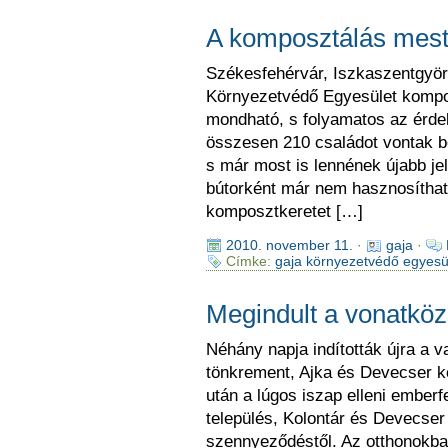
A komposztálás meste
Székesfehérvár, Iszkaszentgyör
Környezetvédő Egyesület kompo
mondható, s folyamatos az érdek
összesen 210 családot vontak b
s már most is lennének újabb je
bútorként már nem hasznosíthat
komposztkeretet […]
2010. november 11.
·
gaja
·
Címke:
gaja környezetvédő egyesü
Megindult a vonatkö
Néhány napja indították újra a v
tönkrement, Ajka és Devecser kö
után a lúgos iszap elleni emberfe
település, Kolontár és Devecser
szennyeződéstől. Az otthonokba