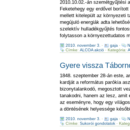
2010.10.02.-án szemétgyűjtési 
Feketehegy egy erdővel borított
mellett kitelepült az környezeti
megújuló energiák adta lehetőség
szelektív hulladékgyűjtés font
folytasson a környezettudatos m
2010. november 3.
·
gaja
·
N
Címke:
ALCOA akció
· Kategória:
A
Gyere vissza Táborn
1848. szeptember 28-án este, a
kardját a református parókia asz
bizonytalankodó, megosztott ve
tanakodni, hanem az lesz, ami
az eseményre, hogy egy világosf
a döntésének helyessége később
2010. november 3.
·
gaja
·
N
Címke:
Sukorói gondolatok
· Kateg