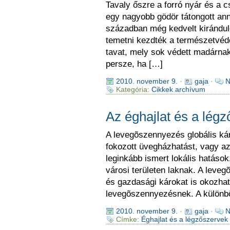
Tavaly őszre a forró nyár és a 
egy nagyobb gödör tátongott an
században még kedvelt kiránduló
temetni kezdték a természetvéde
tavat, mely sok védett madárnak
persze, ha […]
2010. november 9.
·
gaja
·
N
Kategória:
Cikkek archívum
Az éghajlat és a lég
A levegõszennyezés globális kár
fokozott üvegházhatást, vagy a
leginkább ismert lokális hatások
városi területen laknak. A lev
és gazdasági károkat is okozhat.
levegõszennyezésnek. A különb
2010. november 9.
·
gaja
·
N
Címke:
Éghajlat és a légzőszervek