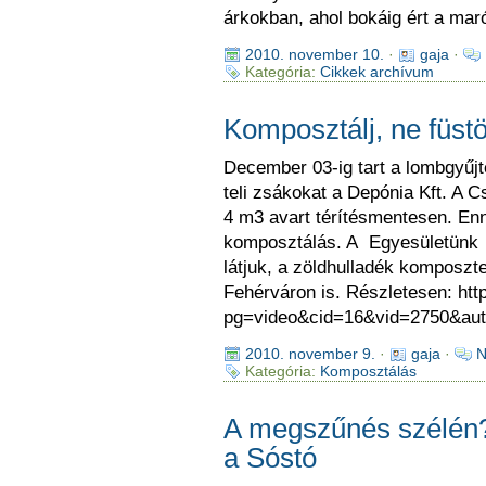
árkokban, ahol bokáig ért a mar
2010. november 10.
·
gaja
·
Kategória:
Cikkek archívum
Komposztálj, ne füstöl
December 03-ig tart a lombgyűjtés
teli zsákokat a Depónia Kft. A C
4 m3 avart térítésmentesen. En
komposztálás. A Egyesületünk 
látjuk, a zöldhulladék komposz
Fehérváron is. Részletesen: htt
pg=video&cid=16&vid=2750&aut
2010. november 9.
·
gaja
·
N
Kategória:
Komposztálás
A megszűnés szélén?
a Sóstó