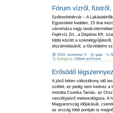
Fórum vízről, füstről
Székesfehérvár – A Lakásbérlők
Egyesülete kedden, 15 órai kezd
városháza nagy tanácstermében.
Fejérvíz Zrt., a Depónia Kft. sz
többi között a szemétgyűjtésről,
elszámolásáról, a tűzvédelmi sz
2010. november 9.
·
gaja
·
N
Kategória:
Cikkek archívum
Erősödő légszennyez
A jövő héten változékony idő le
széllel, ez pedig nem kedvez a
mondta Csonka Tamás, az Orszá
veszélyjelző meteorológusa. A hé
Magyarország időjárását, csendes
az ország több pontján is megnő