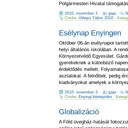
Polgármesteri Hivatal támogatás
2010. november 3.
·
gaja
·
N
Címke:
Útilapu Tábor 2010
· Kateg
Esélynap Enyingen
Október 06-án esélynapot tarto
helyi általános iskolában. A re
Környezetvédő Egyesület. Gárdon
gyerekeknek a különböző napen
érdeklődés mellett. Folyamatos
asztalokat. A felnőttek, pedig é
kiadványokat amelyek a környez
2010. november 3.
·
gaja
·
N
Címke:
Enyingi kitelepülés
· Kategó
Globalizáció
A Föld üvegház-hatását fokozzuk