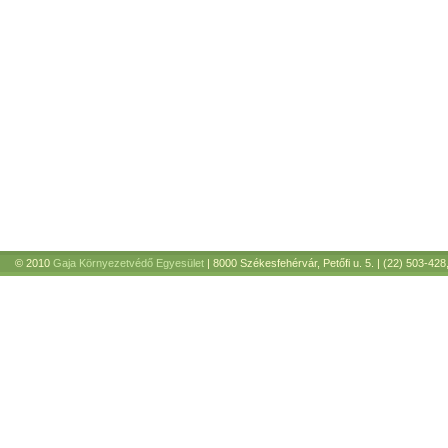
© 2010
Gaja Környezetvédő Egyesület
| 8000 Székesfehérvár, Petőfi u. 5. | (22) 503-428