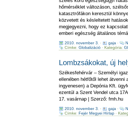
széles körű egészségügyi hatása
hőmérséklet változáson, szélső
katasztrófákon keresztül könny
közvetett és késleltetett hatáso
megjegyezni, hogy ez kapcsolat
emberi egészség általános témáj
2010. november 3.
·
gaja
·
N
Címke:
Globalizáció
· Kategória:
Gl
Lombzsákokat, új he
Székesfehérvár – Személyi igaz
ellenében hétfőtől lehet átvenni
ingyenesen) a Depónia Kft. ügyfé
ezentúl a Szent Vendel utca 17A 
17. vasárnap | Szerző: fmh.hu
2010. november 3.
·
gaja
·
N
Címke:
Fejér Megyei Hírlap
· Kateg