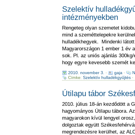
Szelektív hulladékgyű
intézményekben
Rengeteg olyan szemetet kidobu
mind a szeméttelepekre kerülne
hulladékhegyek. Mindenki látott
Magyarországon 1 ember 1 év al
sok. Pl. az uniós ajánlás 300kg/é
hogy egyre kevesebb szemét ker
2010. november 3.
·
gaja
·
N
Címke:
Szelektív hulladékgyűjtés
· 
Útilapu tábor Székes
2010. július 18-án kezdődött a 
hagyományos Útilapu tábora. Az i
magyarokon kívül lengyel orosz,
dolgoztak együtt Székesfehérvár
megrendezésre kerülhet, az A