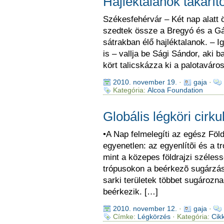
Hajléktalanok takarít
Székesfehérvár – Két nap alatt 
szedtek össze a Bregyó és a Gán
sátrakban élő hajléktalanok. – I
is – vallja be Sági Sándor, aki 
kört talicskázza ki a palotaváro
2010. november 19.
·
gaja
·
Kategória:
Alcoa Foundation
Globális légköri cirku
•A Nap felmelegíti az egész Föld
egyenetlen: az egyenlítõi és a t
mint a közepes földrajzi széless
trópusokon a beérkezõ sugárzás 
sarki területek többet sugározna
beérkezik. […]
2010. november 12.
·
gaja
·
Címke:
Légkörzés
· Kategória:
Cik