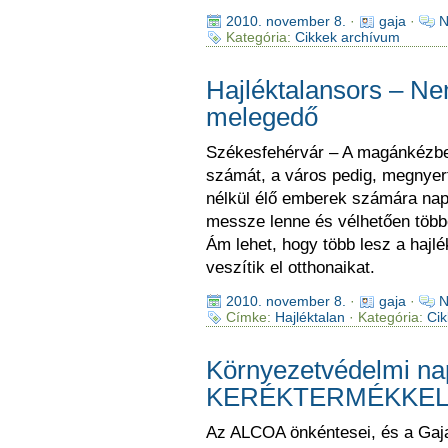
2010. november 8.
·
gaja
·
N
Kategória:
Cikkek archívum
Hajléktalansors – Ne
melegedő
Székesfehérvár – A magánkézben 
számát, a város pedig, megnyert
nélkül élő emberek számára napp
messze lenne és vélhetően többe 
Ám lehet, hogy több lesz a hajlék
veszítik el otthonaikat.
2010. november 8.
·
gaja
·
N
Címke:
Hajléktalan
· Kategória:
Cik
Környezetvédelmi n
KERÉKTERMÉKKE
Az ALCOA önkéntesei, és a Gaj