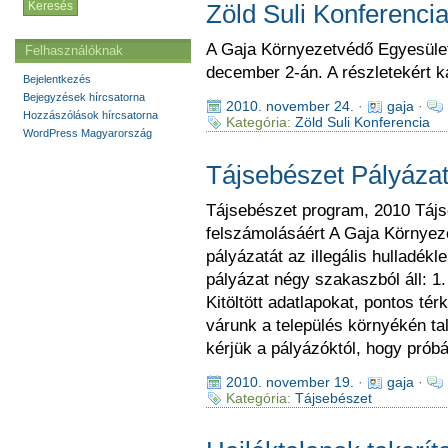
Zöld Suli Konferenc
A Gaja Környezetvédő Egyesület
Felhasználóknak
december 2-án. A részletekért ka
Bejelentkezés
Bejegyzések hírcsatorna
2010. november 24.
·
gaja
·
Hozzászólások hírcsatorna
Kategória:
Zöld Suli Konferencia
WordPress Magyarország
Tájsebészet Pályáza
Tájsebészet program, 2010 Tájse
felszámolásáért A Gaja Környeze
pályázatát az illegális hulladékl
pályázat négy szakaszból áll: 1.
Kitöltött adatlapokat, pontos tér
várunk a település környékén talá
kérjük a pályázóktól, hogy prób
2010. november 19.
·
gaja
·
Kategória:
Tájsebészet