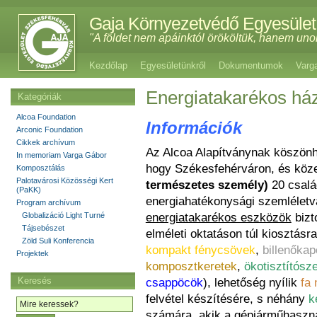
Gaja Környezetvédő Egyesület
"A földet nem apáinktól örököltük, hanem uno
Kezdőlap
Egyesületünkről
Dokumentumok
Varg
Energiatakarékos ház
Kategóriák
Alcoa Foundation
Információk
Arconic Foundation
Cikkek archívum
Az Alcoa Alapítványnak köszönh
In memoriam Varga Gábor
hogy Székesfehérváron, és köz
Komposztálás
Palotavárosi Közösségi Kert
természetes személy)
20 csalá
(PaKK)
energiahatékonysági szemlélet
Program archívum
energiatakarékos eszközök
bizt
Globalizáció Light Turné
Tájsebészet
elméleti oktatáson túl kiosztásr
Zöld Suli Konferencia
kompakt fénycsövek
,
billenőka
Projektek
komposztkeretek
,
ökotisztítósz
Keresés
csappöcök
), lehetőség nyílik
fa 
felvétel készítésére, s néhány
k
számára, akik a gépjárműhasznál