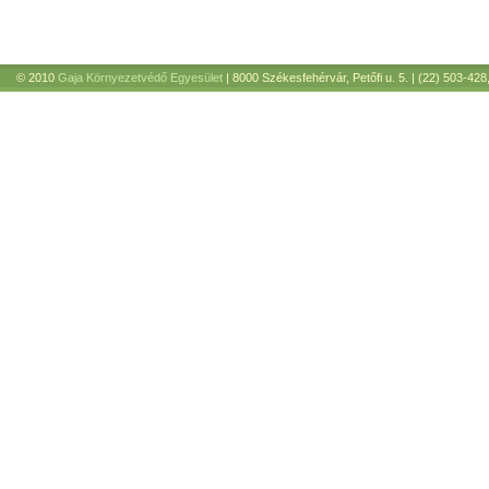
© 2010
Gaja Környezetvédő Egyesület
| 8000 Székesfehérvár, Petőfi u. 5. | (22) 503-428