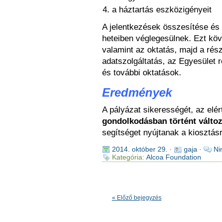
a háztartás eszközigényeit
A jelentkezések összesítése és
heteiben véglegesülnek. Ezt köv
valamint az oktatás, majd a rés
adatszolgáltatás, az Egyesület 
és további oktatások.
Eredmények
A pályázat sikerességét, az elé
gondolkodásban történt válto
segítséget nyújtanak a kiosztás
2014. október 29.
·
gaja
·
Ni
Kategória:
Alcoa Foundation
« Előző bejegyzés