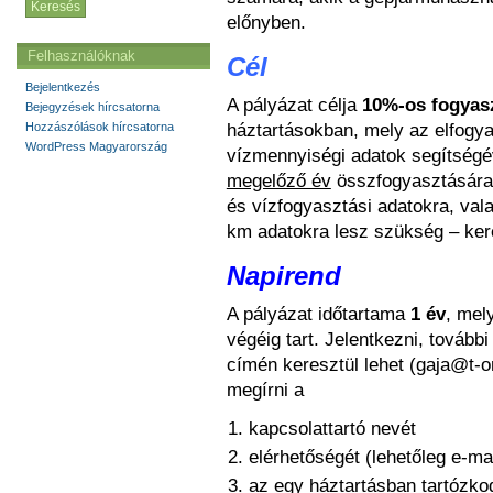
előnyben.
Felhasználóknak
Cél
Bejelentkezés
A pályázat célja
10%-os fogyas
Bejegyzések hírcsatorna
háztartásokban, mely az elfogya
Hozzászólások hírcsatorna
WordPress Magyarország
vízmennyiségi adatok segítségév
megelőző év
összfogyasztására
és vízfogyasztási adatokra, val
km adatokra lesz szükség – ker
Napirend
A pályázat időtartama
1 év
, mel
végéig tart. Jelentkezni, tovább
címén keresztül lehet (gaja@t-on
megírni a
kapcsolattartó nevét
elérhetőségét (lehetőleg e-mai
az egy háztartásban tartózk