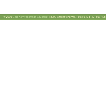
© 2010
Gaja Környezetvédő Egyesület
| 8000 Székesfehérvár, Petőfi u. 5. | (22) 503-428