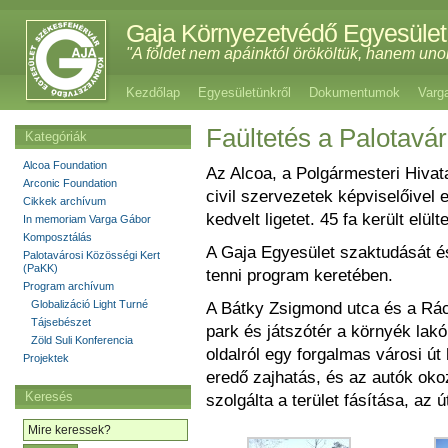
Gaja Környezetvédő Egyesület
"A földet nem apáinktól örököltük, hanem uno
Kezdőlap
Egyesületünkről
Dokumentumok
Varg
Faültetés a Palotavá
Kategóriák
Alcoa Foundation
Az Alcoa, a Polgármesteri Hiva
Arconic Foundation
civil szervezetek képviselőivel 
Cikkek archívum
kedvelt ligetet. 45 fa került elül
In memoriam Varga Gábor
Komposztálás
A Gaja Egyesület szaktudását és
Palotavárosi Közösségi Kert
(PaKK)
tenni program keretében.
Program archívum
Globalizáció Light Turné
A Bátky Zsigmond utca és a Rác 
Tájsebészet
park és játszótér a környék lak
Zöld Suli Konferencia
oldalról egy forgalmas városi út
Projektek
eredő zajhatás, és az autók ok
Keresés
szolgálta a terület fásítása, az ú