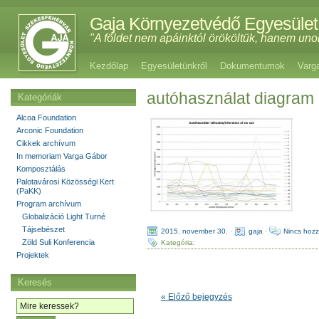
Gaja Környezetvédő Egyesület
"A földet nem apáinktól örököltük, hanem uno
Kezdőlap
Egyesületünkről
Dokumentumok
Varg
autóhasználat diagram
Kategóriák
Alcoa Foundation
Arconic Foundation
Cikkek archívum
In memoriam Varga Gábor
Komposztálás
Palotavárosi Közösségi Kert
(PaKK)
Program archívum
Globalizáció Light Turné
Tájsebészet
2015. november 30.
·
gaja
·
Nincs hozz
Zöld Suli Konferencia
Kategória:
Projektek
Keresés
« Előző bejegyzés