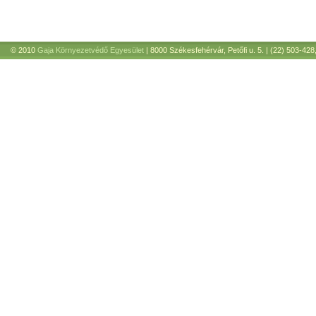
© 2010
Gaja Környezetvédő Egyesület
| 8000 Székesfehérvár, Petőfi u. 5. | (22) 503-428