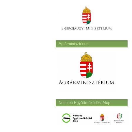
Agrárminisztérium
Nemzeti Együttműködési Alap