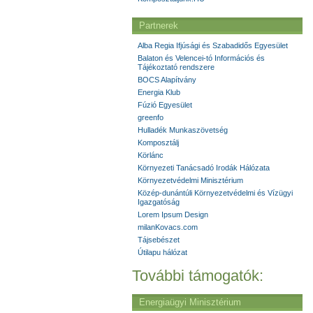
Partnerek
Alba Regia Ifjúsági és Szabadidős Egyesület
Balaton és Velencei-tó Információs és
Tájékoztató rendszere
BOCS Alapítvány
Energia Klub
Fúzió Egyesület
greenfo
Hulladék Munkaszövetség
Komposztálj
Körlánc
Környezeti Tanácsadó Irodák Hálózata
Környezetvédelmi Minisztérium
Közép-dunántúli Környezetvédelmi és Vízügyi
Igazgatóság
Lorem Ipsum Design
milanKovacs.com
Tájsebészet
Útilapu hálózat
További támogatók:
Energiaügyi Minisztérium