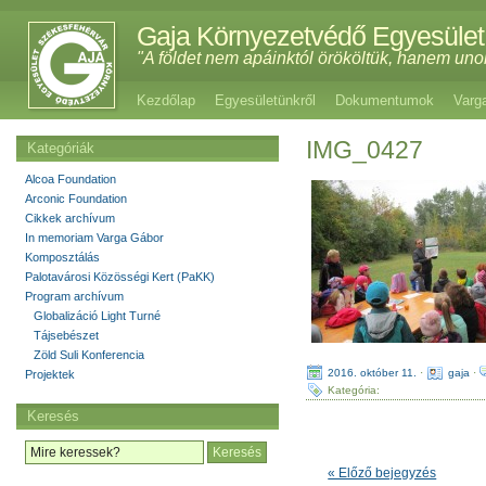
Gaja Környezetvédő Egyesület
"A földet nem apáinktól örököltük, hanem uno
Kezdőlap
Egyesületünkről
Dokumentumok
Varg
IMG_0427
Kategóriák
Alcoa Foundation
Arconic Foundation
Cikkek archívum
In memoriam Varga Gábor
Komposztálás
Palotavárosi Közösségi Kert (PaKK)
Program archívum
Globalizáció Light Turné
Tájsebészet
Zöld Suli Konferencia
2016. október 11.
·
gaja
·
Projektek
Kategória:
Keresés
« Előző bejegyzés