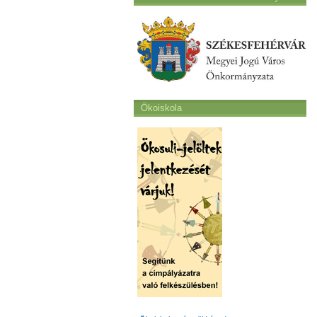
Ökoiskola