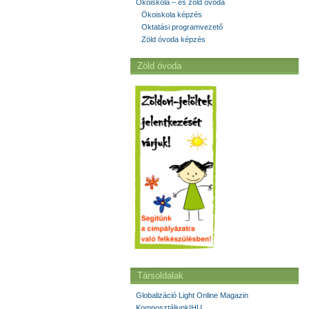
Ökoiskola – és zöld óvoda
Ökoiskola képzés
Oktatási programvezető
Zöld óvoda képzés
Zöld óvoda
Társoldalak
Globalizáció Light Online Magazin
Komposztáljunk!HU