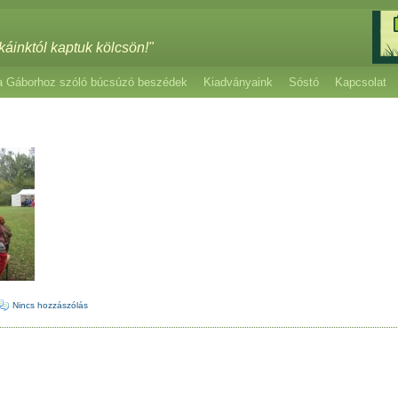
káinktól kaptuk kölcsön!"
a Gáborhoz szóló búcsúzó beszédek
Kiadványaink
Sóstó
Kapcsolat
Nincs hozzászólás