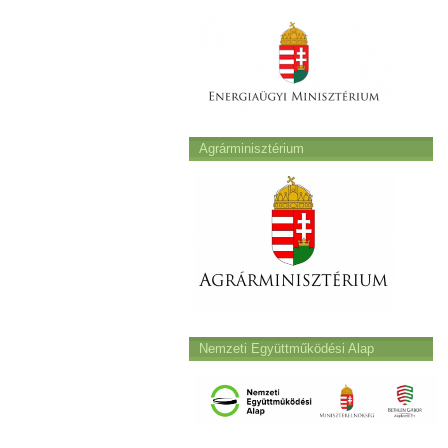
Agrárminisztérium
Nemzeti Együttműködési Alap