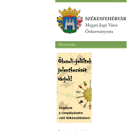
Ökoiskola