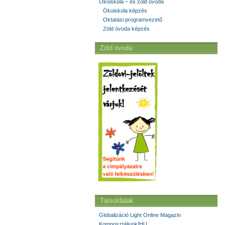
Ökoiskola – és zöld óvoda
Ökoiskola képzés
Oktatási programvezető
Zöld óvoda képzés
Zöld óvoda
Társoldalak
Globalizáció Light Online Magazin
Komposztáljunk!HU