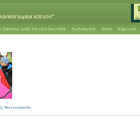
káinktól kaptuk kölcsön!"
a Gáborhoz szóló búcsúzó beszédek
Kiadványaink
Sóstó
Kapcsolat
Nincs hozzászólás