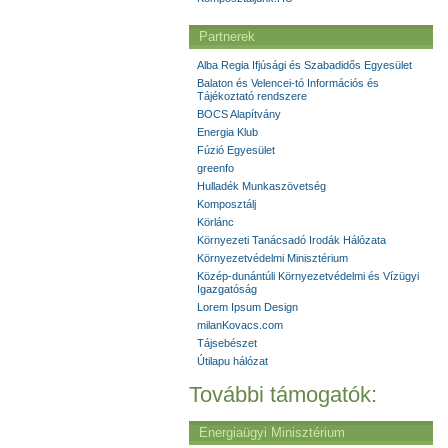
Partnerek
Alba Regia Ifjúsági és Szabadidős Egyesület
Balaton és Velencei-tó Információs és
Tájékoztató rendszere
BOCS Alapítvány
Energia Klub
Fúzió Egyesület
greenfo
Hulladék Munkaszövetség
Komposztálj
Körlánc
Környezeti Tanácsadó Irodák Hálózata
Környezetvédelmi Minisztérium
Közép-dunántúli Környezetvédelmi és Vízügyi
Igazgatóság
Lorem Ipsum Design
milanKovacs.com
Tájsebészet
Útilapu hálózat
További támogatók:
Energiaügyi Minisztérium