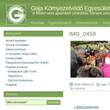
Gaja Környezetvédő Egyesület
"A földet nem apáinktól örököltük, hanem uno
Kezdőlap
Egyesületünkről
Dokumentumok
Varg
IMG_0459
Kategóriák
Alcoa Foundation
Arconic Foundation
Cikkek archívum
In memoriam Varga Gábor
Komposztálás
Palotavárosi Közösségi Kert (PaKK)
Program archívum
Globalizáció Light Turné
Tájsebészet
Zöld Suli Konferencia
2016. október 11.
·
gaja
·
Projektek
Kategória:
Keresés
« Előző bejegyzés