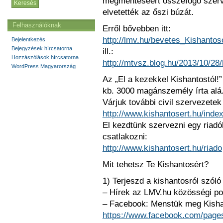
megmentéséért összefogó szerv
elvetették az őszi búzát.
Felhasználóknak
Erről bővebben itt:
http://lmv.hu/bevetes_Kishantos
Bejelentkezés
Bejegyzések hírcsatorna
ill.:
Hozzászólások hírcsatorna
http://mtvsz.blog.hu/2013/10/28
WordPress Magyarország
Az „El a kezekkel Kishantostól!” 
kb. 3000 magánszemély írta alá
Várjuk további civil szervezet
http://www.kishantosert.hu/inde
El kezdtünk szervezni egy riadólá
csatlakozni:
http://www.kishantosert.hu/riado
Mit tehetsz Te Kishantosért?
1) Terjeszd a kishantosról szóló
– Hírek az LMV.hu közösségi po
– Facebook: Menstük meg Kisha
https://www.facebook.com/pa