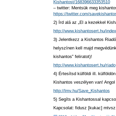
Kishantost/168396633353510
– twitter: Mentsük meg kishanto
https://twitter.com/savekishanto
2) Írd alá az „El a kezekkel Kisha
http://www.kishantosert.hu/inde
3) Jelentkezz a Kishantos Riadó
helyszínen kell majd megvédünk 
kishantos” feliratot)!
http://www.kishantosert.hu/riado
4) Értesítsd külföldi ill. külföld
Kishantos veszélyen van! Angol 
http://lmv.hu/Save_Kishantos
5) Segíts a Kishantossal kapcs
Kapcsolat: fidusz [kukac] mtvsz