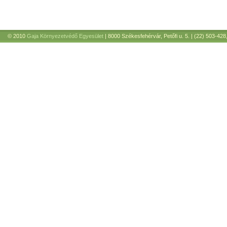
© 2010
Gaja Környezetvédő Egyesület
| 8000 Székesfehérvár, Petőfi u. 5. | (22) 503-428