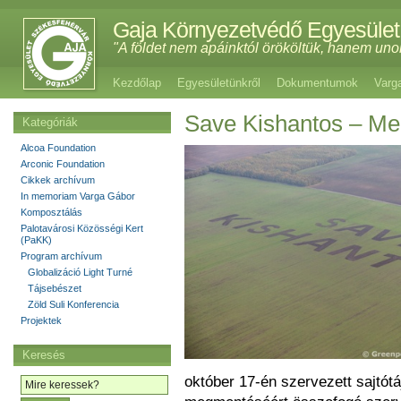
Gaja Környezetvédő Egyesület
"A földet nem apáinktól örököltük, hanem uno
Kezdőlap
Egyesületünkről
Dokumentumok
Varg
Save Kishantos – Me
Kategóriák
Alcoa Foundation
Arconic Foundation
Cikkek archívum
In memoriam Varga Gábor
Komposztálás
Palotavárosi Közösségi Kert
(PaKK)
Program archívum
Globalizáció Light Turné
Tájsebészet
Zöld Suli Konferencia
Projektek
Keresés
október 17-én szervezett sajtótá