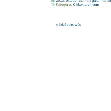
2013. október 31.
·
gaja
·
Ni
Kategória:
Cikkek archívum
« Előző bejegyzés