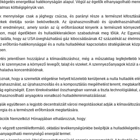
dékégetés energetikai hatékonyságán alapul. Végül az égetők elhanyagolható men
talmas költségigényük van.
ék mennyisége csak a jéghegy csúcsa, és parányi része a természet kifosztás
ek életútja során bekövetkezik. Az újrahasznosítható és újrafelhasználhat
ust eredményez, amely során az új erőforrásokat kinyerik a természeti környeze
lágon, majd égetőkben és hulladéklerakókon szabadulnak meg tőlük. Az Egyesü
alálta, hogy az USA üvegházhatású gáz kibocsátásának 42 százalékát az élelmisz
az erőforrás-hatékonysággal és a nulla hulladékkal kapcsolatos stratégiáknak közpo
ben.
tés jelentősen hozzájárul a klímaváltozáshoz, még a műszakilag legfejlettebb l
i szennyezve a környező levegőt, talajt és vizeket. A szennyezőanyagok közül a 
é haladva koncentrálódnak.
oznak, hogy a szemetük elégetése helyett közelebb kerüljenek a nulla hulladék elé
 újrahasználat, az újrahasznosítás és a komposztálás megélhetést teremt, megtakar
ság egészségét. Ezen törekvésekkel összhangban vannak a tiszta technológiákkal, a
rahasznosítható anyagokra vonatkozó hulladékminimalizálással.
égiák együttesen a legjobb decentralizált városi megoldásokat adják a klímaváltoz
rgia és a természeti erőforrások megtartására.
Akciók Nemzetközi Hónapjában elhatározzuk, hogy:
 végzett szemléletformáló, oktatási tevékenységünkbe beépítjük a hulladékégetés 
hanyagolható mennyiségű energiát termel.