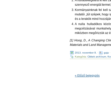
A hulladékégetést ki kell 
szennyező energiát termel
Kormányainknak fel kell sz
mutatói „túl szépek, hogy 
és a lerakók mind hozzájár
A nulla hulladékos közö
megcélzásával munkahelyet
miközben megőrizzük az ér
[1] Hoog, D., A Changing Cli
Materials and Land Management
2013. november 8.
·
gaja
Kategória:
Cikkek archívum
,
Ko
« Előző bejegyzés