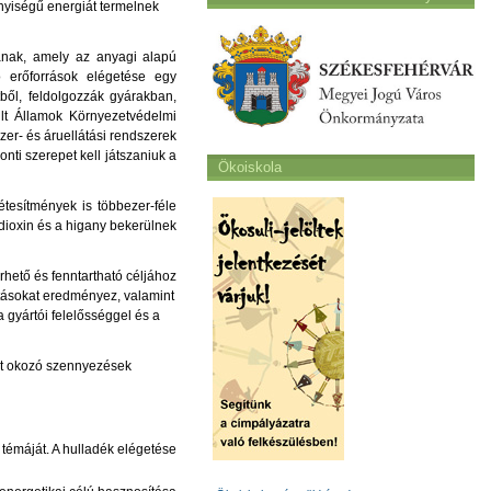
nyiségű energiát termelnek
ának, amely az anyagi alapú
ó erőforrások elégetése egy
tből, feldolgozzák gyárakban,
lt Államok Környezetvédelmi
er- és áruellátási rendszerek
nti szerepet kell játszaniuk a
Ökoiskola
étesítmények is többezer-féle
dioxin és a higany bekerülnek
rhető és fenntartható céljához
ításokat eredményez, valamint
 gyártói felelősséggel és a
ást okozó szennyezések
témáját. A hulladék elégetése