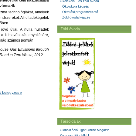
 energetikai célú hasznosítása
Ökoiskola – és zöld óvoda
származik.
Ökoiskola képzés
lazma technológiákat, amelyek
Oktatási programvezető
rendszereket. A hulladékégetők
Zöld óvoda képzés
vőben.
Zöld óvoda
övő útjai. A nulla hulladék
a klímaváltozás enyhítésére,
világ számos pontján.
nhouse Gas Emissions through
 Road to Zero Waste, 2012.
ő bejegyzés »
Társoldalak
Globalizáció Light Online Magazin
Komposztáljunk!HU