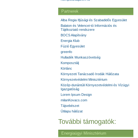
Partnerek
Alba Regia Ifjúsági és Szabadidős Egyesület
Balaton és Velencei-tó Információs és
Tájékoztató rendszere
BOCS Alapítvány
Energia Klub
Fúzió Egyesület
greenfo
Hulladék Munkaszövetség
Komposztálj
Körlánc
Környezeti Tanácsadó Irodák Hálózata
Környezetvédelmi Minisztérium
Közép-dunántúli Környezetvédelmi és Vízügyi
Igazgatóság
Lorem Ipsum Design
milanKovacs.com
Tájsebészet
Útilapu hálózat
További támogatók:
Energiaügyi Minisztérium