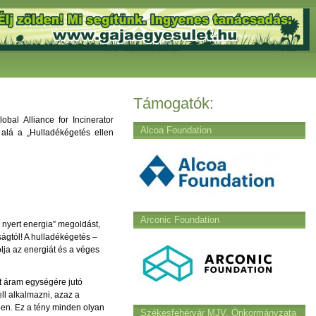
Támogatók:
al Alliance for Incinerator
Alcoa Foundation
d alá a „Hulladékégetés ellen
Arconic Foundation
 nyert energia” megoldást,
ságtól! A hulladékégetés –
ja az energiát és a véges
lt áram egységére jutó
ll alkalmazni, azaz a
ben. Ez a tény minden olyan
Székesfehérvár MJV. Önkormányzata