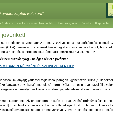
káinktól kaptuk kölcsön!"
a Gáborhoz szóló búcsúzó beszédek
Kiadványaink
Sóstó
Kapcsolat
 jövőnket!
az Égetőellenes Világnap! A Humusz Szövetség a hulladékégetést ellenző Glob
tives (GAIA) nemzetközi szervezet hazai tagjaként arra kér és bátorít, hogy ír
ó, nulla hulladékos megoldásokat támogató nemzetközi nyilatkozat”-ot!
dék nem tüzelőanyag – ne égessék el a jövőnket!
S MAGÁNSZEMÉLYKÉNT ÉS SZERVEZETKÉNT ITT!
ártással, műanyaggyártással foglalkozó iparágak úgy népszerűsítik a „hulladékból
üzelőanyagok egy „tiszta”, „megújuló” alternatíváját – de ez nagyon távol áll a való
elégetése – bármely más fosszilis tüzelőanyag elégetésénél szennyezőbb, pazarol
nkább karbon-intenzív energiaforrás: a szén- és olajtüzelésű erőművek által terme
a ki [1]. Ezen felül számos országban, a hulladékégetőknél ún. támasztó tüzelést ke
szilis tüzelőanyagot kell adagolni a nagyarányú szerves hulladék elégetése érdeké