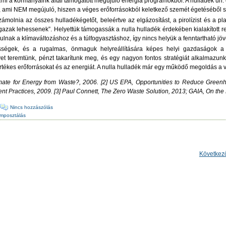
zárni a kormányaink által támogatott megújuló energia programokból. A hulladék ún.
, ami NEM megújuló, hiszen a véges erőforrásokból keletkező szemét égetéséből 
ámolnia az összes hulladékégetőt, beleértve az elgázosítást, a pirolízist és a p
igazak lehessenek”. Helyettük támogassák a nulla hulladék érdekében kialakított 
ulnak a klímaváltozáshoz és a túlfogyasztáshoz, így nincs helyük a fenntartható jö
sségek, és a rugalmas, önmaguk helyreállítására képes helyi gazdaságok a j
 teremtünk, pénzt takarítunk meg, és egy nagyon fontos stratégiát alkalmazunk 
tékes erőforrásokat és az energiát. A nulla hulladék már egy működő megoldás a 
mate for Energy from Waste?, 2006. [2] US EPA, Opportunities to Reduce Gree
 Practices, 2009. [3] Paul Connett, The Zero Waste Solution, 2013; GAIA, On the
·
Nincs hozzászólás
mposztálás
Következ