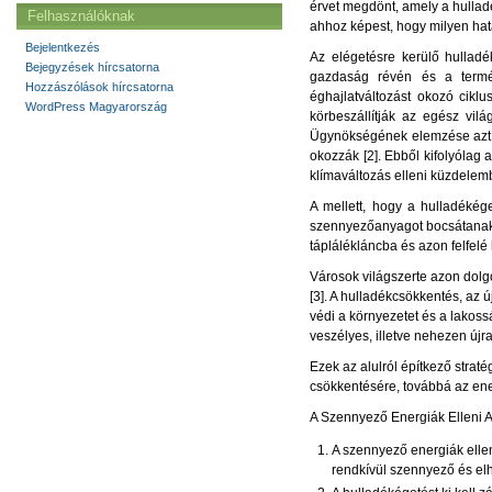
érvet megdönt, amely a hulla
Felhasználóknak
ahhoz képest, hogy milyen ha
Bejelentkezés
Az elégetésre kerülő hullad
Bejegyzések hírcsatorna
gazdaság révén és a termék
Hozzászólások hírcsatorna
éghajlatváltozást okozó cikl
WordPress Magyarország
körbeszállítják az egész vi
Ügynökségének elemzése azt t
okozzák [2]. Ebből kifolyólag 
klímaváltozás elleni küzdelem
A mellett, hogy a hulladékége
szennyezőanyagot bocsátanak k
táplálékláncba és azon felfel
Városok világszerte azon dolg
[3]. A hulladékcsökkentés, az
védi a környezetet és a lakos
veszélyes, illetve nehezen új
Ezek az alulról építkező strat
csökkentésére, továbbá az ene
A Szennyező Energiák Elleni 
A szennyező energiák ellen
rendkívül szennyező és el