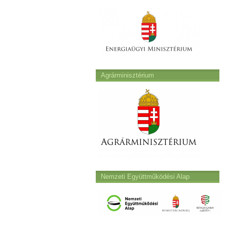
Agrárminisztérium
Nemzeti Együttműködési Alap