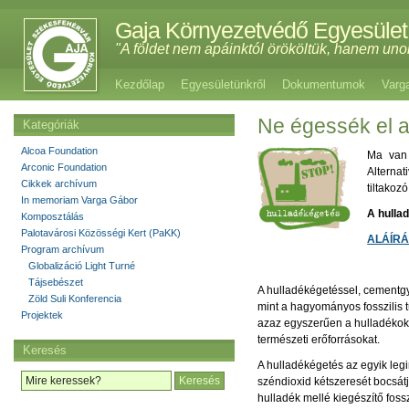
Gaja Környezetvédő Egyesület
"A földet nem apáinktól örököltük, hanem uno
Kezdőlap
Egyesületünkről
Dokumentumok
Varg
Ne égessék el a
Kategóriák
Alcoa Foundation
Ma van 
Arconic Foundation
Alterna
Cikkek archívum
tiltakoz
In memoriam Varga Gábor
A hulla
Komposztálás
Palotavárosi Közösségi Kert (PaKK)
ALÁÍRÁ
Program archívum
Globalizáció Light Turné
Tájsebészet
A hulladékégetéssel, cementgy
Zöld Suli Konferencia
mint a hagyományos fosszilis t
Projektek
azaz egyszerűen a hulladékok 
természeti erőforrásokat.
Keresés
A hulladékégetés az egyik legi
széndioxid kétszeresét bocsátj
hulladék mellé kiegészítő fos