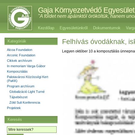
Gaja Környezetvédő Egyesület
"A földet nem apáinktól örököltük, hanem uno
Kezdőlap
Egyesületünkről
Dokumentumok
Varg
Felhívás óvodáknak, is
Kategóriák
Alcoa Foundation
Legyen október 10 a komposztálás ünnepnapja
Arconic Foundation
Cikkek archívum
In memoriam Varga Gábor
Komposztálás
Palotavárosi Közösségi Kert
(PaKK)
Program archívum
Globalizáció Light Turné
Tájsebészet
Zöld Suli Konferencia
Projektek
Keresés