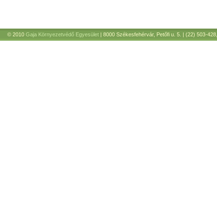
© 2010
Gaja Környezetvédő Egyesület
| 8000 Székesfehérvár, Petőfi u. 5. | (22) 503-428