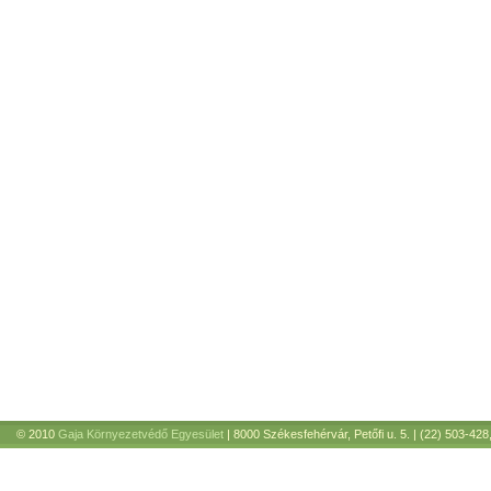
© 2010
Gaja Környezetvédő Egyesület
| 8000 Székesfehérvár, Petőfi u. 5. | (22) 503-428