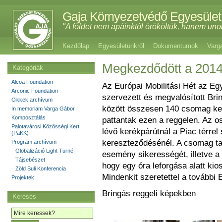
Gaja Környezetvédő Egyesület
"A földet nem apáinktól örököltük, hanem uno
Kezdőlap
Egyesületünkről
Dokumentumok
Varg
Megkezdődött a 2014-
Kategóriák
Alcoa Foundation
Az Európai Mobilitási Hét az Egy
Arconic Foundation
szervezett és megvalósított Bri
Cikkek archívum
között összesen 140 csomag kerü
In memoriam Varga Gábor
Komposztálás
pattantak ezen a reggelen. Az os
Palotavárosi Közösségi Kert
lévő kerékpárútnál a Piac térrel
(PaKK)
kereszteződésénél. A csomag tart
Program archívum
Globalizáció Light Turné
esemény sikerességét, illetve a
Tájsebészet
hogy egy óra leforgása alatt kios
Zöld Suli Konferencia
Mindenkit szeretettel a további 
Projektek
Bringás reggeli képekben
Keresés