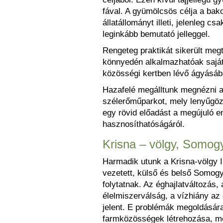
fával. A gyümölcsös célja a bak
állatállományt illeti, jelenleg cs
leginkább bemutató jelleggel.
Rengeteg praktikát sikerült megt
könnyedén alkalmazhatóak saját 
közösségi kertben lévő ágyásáb
Hazafelé megálltunk megnézni a 
szélerőműparkot, mely lenyűgöző 
egy rövid előadást a megújuló e
hasznosíthatóságáról.
Krisna – völgy, Somo
Harmadik utunk a Krisna-völgy I
vezetett, külső és belső Somogy 
folytatnak. Az éghajlatváltozás,
élelmiszerválság, a vízhiány az
jelent. E problémák megoldására
farmközösségek létrehozása, m