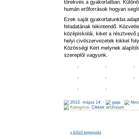
törekvés a gyakorlatban. Különö
humán erőforrások hogyan segíti
Ezek saját gyakorlatunkba adap
feladatának tekintendő. Közvetle
középiskolái, kiket a résztvevő
helyi civilszervezetek kikkel fo
Közösségi Kert melynek alapítói
szereplői vagyunk.
2015. május 14.
·
gaja
·
Nin
Kategória:
Cikkek archívum
« Előző bejegyzés