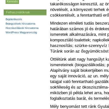
takarékosságon keresztül, az 
növelését, a környezeti terhek 
Felhasználóknak
csökkentését, a fenntartható erő
Bejelentkezés
Mindezen elméleti tudás beszerz
Bejegyzések hírcsatorna
határában számos jó és érdekes 
Hozzászólások hírcsatorna
WordPress Magyarország
ismeretek alkalmazására, mint 
komposztáló toalettek; napkolle
hasznosítás; szürke-szennyvíz 
Túránk során az ősgyümölcsöst 
Ottlétünk alatt nagy hangsúlyt 
ismereteinek (biogazdálkodás; p
Alapítvány saját biokertjében m
egy saját innováció, az un. mél
talajjal való fenntartható gazdál
sokféleség és az ökoszisztéma-sz
miközben jó példa lehet arra, h
foglalkoztatás barát, és terme
Mély benyomást tett ránk Gyulai