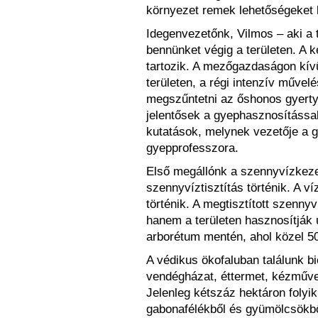
környezet remek lehetőségeket k
Idegenvezetőnk, Vilmos – aki a 
bennünket végig a területen. A 
tartozik. A mezőgazdaságon kívü
területen, a régi intenzív művel
megszűntetni az őshonos gyerty
jelentősek a gyephasznosítássa
kutatások, melynek vezetője a g
gyepprofesszora.
Első megállónk a szennyvízkezel
szennyvíztisztítás történik. A v
történik. A megtisztított szenny
hanem a területen hasznosítják ú
arborétum mentén, ahol közel 50
A védikus ökofaluban találunk b
vendégházat, éttermet, kézműves
Jelenleg kétszáz hektáron foly
gabonafélékből és gyümölcsökbő