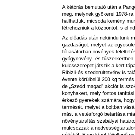
A kétórás bemutató után a Pange
meg, melynek gyökerei 1978-ra 
hallhattuk, micsoda kemény munk
létrehozniuk a központot, s elin
Az előadás után nekiindultunk me
gazdaságot, melyet az egyesüle
fóliasátorban növények teleltetés
gyógynövény- és fűszerkertben 
kulcsszerepet játszik a kert tá
Ribizli-és szederültetvény is tal
évente körülbelül 200 kg termés
de „Szedd magad” akciót is szok
konyhakert, mely fontos tanítási
érkező gyerekek számára, hogy 
termését, melyet a boltban vásá
más, a vetésforgó betartása mia
növénytársítás szabályai határo
mulcsozzák a nedvességtartalo
céljából. Ezen kívül tájjellegű g