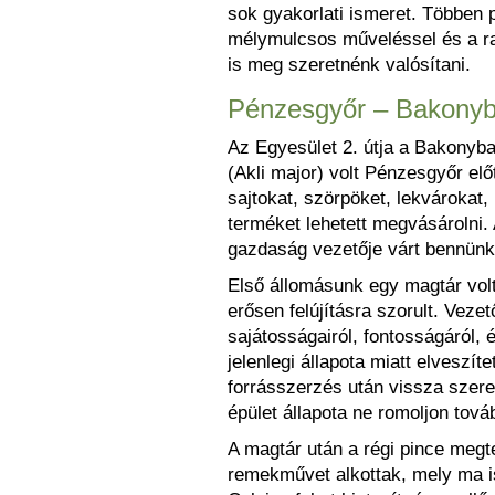
sok gyakorlati ismeret. Többen 
mélymulcsos műveléssel és a rak
is meg szeretnénk valósítani.
Pénzesgyőr – Bakonyb
Az Egyesület 2. útja a Bakonyba
(Akli major) volt Pénzesgyőr előt
sajtokat, szörpöket, lekvároka
terméket lehetett megvásárolni. A
gazdaság vezetője várt bennünke
Első állomásunk egy magtár volt,
erősen felújításra szorult. Vez
sajátosságairól, fontosságáról, 
jelenlegi állapota miatt elveszíte
forrásszerzés után vissza szeret
épület állapota ne romoljon tová
A magtár után a régi pince megte
remekművet alkottak, mely ma is 