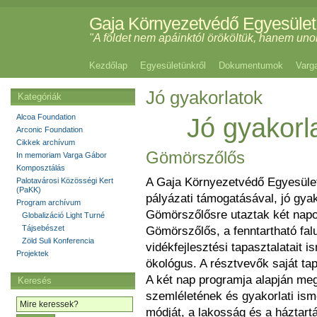
Gaja Környezetvédő Egyesület
"A földet nem apáinktól örököltük, hanem uno
Kezdőlap
Egyesületünkről
Dokumentumok
Varg
Jó gyakorlatok
Kategóriák
Jó gyakorla
Alcoa Foundation
Arconic Foundation
Cikkek archívum
Gömörszőlős
In memoriam Varga Gábor
Komposztálás
A Gaja Környezetvédő Egyesület
Palotavárosi Közösségi Kert
(PaKK)
pályázati támogatásával, jó gyak
Program archívum
Gömörszőlősre utaztak két napo
Globalizáció Light Turné
Tájsebészet
Gömörszőlős, a fenntartható falu
Zöld Suli Konferencia
vidékfejlesztési tapasztalatait i
Projektek
ökológus. A résztvevők saját ta
A két nap programja alapján meg
Keresés
szemléletének és gyakorlati ism
módját, a lakosság és a háztartá