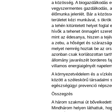
a közösség. A biogazdálkodás esz
vegyszermentes gazdálkodás, a 
élőmunka jelenlét. Bár a közöss
területet kézi munkával, s ökrö
a tehén kitüntetett helyet foglal 
hívők a tehenet önmagért szeret
mint az édesanya, hiszen a tejév
a zebu, a hőséget és szárazságo
melyet nemrég hoztak be az ors
azonban csak korlátozottan tarth
állomány javarészét borderes faj
villamos energiaigényét napeleme
A környezetvédelem és a vízkész
között a széleskörű társadalmi 
egészségügyi prevenció népszer
Összegzés
A három szakmai út bővelkedett
Mindhárom helyen láthattuk, hog