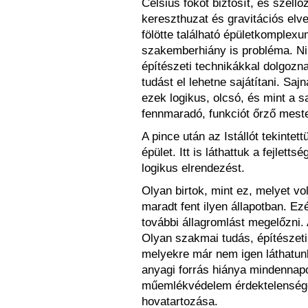
Celsius fokot biztosít, és szel
kereszthuzat és gravitációs elven
fölötte található épületkomplexu
szakemberhiány is probléma. Ni
építészeti technikákkal dolgozn
tudást el lehetne sajátítani. Sa
ezek logikus, olcsó, és mint a 
fennmaradó, funkciót őrző mes
A pince után az Istállót tekinte
épület. Itt is láthattuk a fejlett
logikus elrendezést.
Olyan birtok, mint ez, melyet 
maradt fent ilyen állapotban. Ezé
további állagromlást megelőzni. 
Olyan szakmai tudás, építészeti
melyekre már nem igen láthatun
anyagi forrás hiánya mindennapo
műemlékvédelem érdektelensége
hovatartozása.