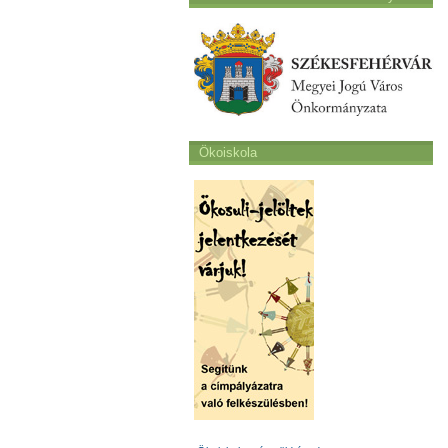
Ökoiskola