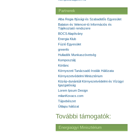
Partnerek
Alba Regia Ifjúsági és Szabadidős Egyesület
Balaton és Velencei-tó Információs és
Tájékoztató rendszere
BOCS Alapítvány
Energia Klub
Fúzió Egyesület
greenfo
Hulladék Munkaszövetség
Komposztálj
Körlánc
Környezeti Tanácsadó Irodák Hálózata
Környezetvédelmi Minisztérium
Közép-dunántúli Környezetvédelmi és Vízügyi
Igazgatóság
Lorem Ipsum Design
milanKovacs.com
Tájsebészet
Útilapu hálózat
További támogatók:
Energiaügyi Minisztérium