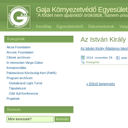
Gaja Környezetvédő Egyesület
"A földet nem apáinktól örököltük, hanem uno
Kezdőlap
Egyesületünkről
Dokumentumok
Varg
Az István Király
Kategóriák
Alcoa Foundation
Az István Király Általános Isko
Arconic Foundation
Cikkek archívum
2014. november 28.
·
gaja
Kategória:
In memoriam Varga Gábor
Komposztálás
Palotavárosi Közösségi Kert (PaKK)
Program archívum
Globalizáció Light Turné
« Előző bejegyzés
Tájsebészet
Zöld Suli Konferencia
Projektek
Keresés