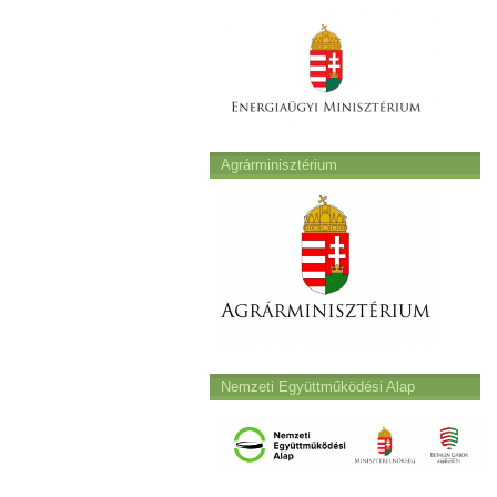
Agrárminisztérium
Nemzeti Együttműködési Alap