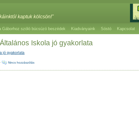
káinktól kaptuk kölcsön!"
a Gáborhoz szóló búcsúzó beszédek
Kiadványaink
Sóstó
Kapcsolat
 Általános Iskola jó gyakorlata
la jó gyakorlata
·
Nincs hozzászólás