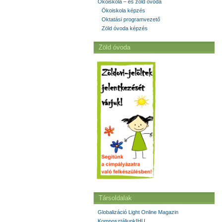
Ökoiskola – és zöld óvoda
Ökoiskola képzés
Oktatási programvezető
Zöld óvoda képzés
Zöld óvoda
Társoldalak
Globalizáció Light Online Magazin
Komposztáljunk!HU