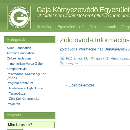
Gaja Környezetvédő Egyesület
"A földet nem apáinktól örököltük, hanem uno
Kezdőlap
Egyesületünkről
Dokumentumok
Varg
Zöld óvoda Információ
Kategóriák
Alcoa Foundation
Zöld óvoda Információs nap Dunaújváros 
Arconic Foundation
Cikkek archívum
2016. január 15.
·
gaja
·
Nincs hozzász
Kategória:
In memoriam Varga Gábor
Komposztálás
Palotavárosi Közösségi Kert
(PaKK)
Program archívum
« Előző bejegyzés
Globalizáció Light Turné
Tájsebészet
Zöld Suli Konferencia
Projektek
Keresés