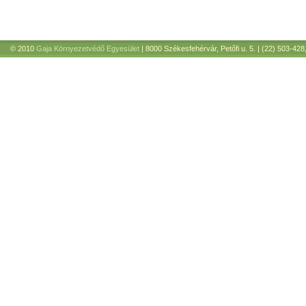
© 2010
Gaja Környezetvédő Egyesület
| 8000 Székesfehérvár, Petőfi u. 5. | (22) 503-428