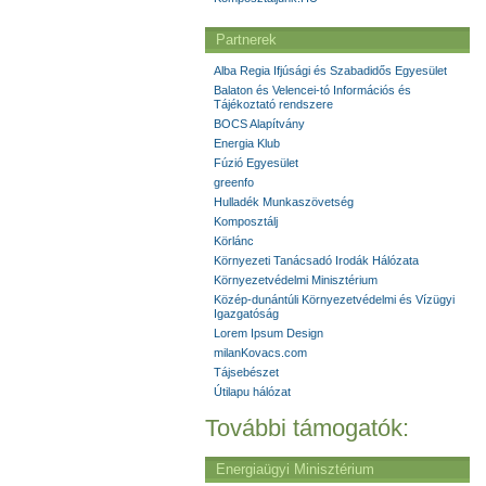
Partnerek
Alba Regia Ifjúsági és Szabadidős Egyesület
Balaton és Velencei-tó Információs és
Tájékoztató rendszere
BOCS Alapítvány
Energia Klub
Fúzió Egyesület
greenfo
Hulladék Munkaszövetség
Komposztálj
Körlánc
Környezeti Tanácsadó Irodák Hálózata
Környezetvédelmi Minisztérium
Közép-dunántúli Környezetvédelmi és Vízügyi
Igazgatóság
Lorem Ipsum Design
milanKovacs.com
Tájsebészet
Útilapu hálózat
További támogatók:
Energiaügyi Minisztérium