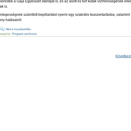
keresték a Gaja Egyesület standját is, és az ásott és fúrt kutak vízminőségének elle
k is.
önlegességnek számított bepillantást nyerni egy szakrális teaszertartásba, valamin
ony hatásairól.
·
Nincs hozzászólás
ategória:
Program archívum
Következ