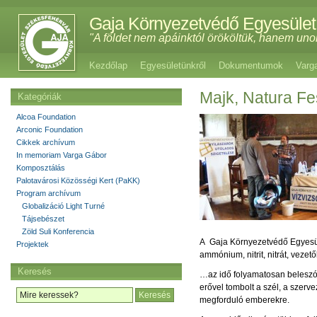
Gaja Környezetvédő Egyesület
"A földet nem apáinktól örököltük, hanem uno
Kezdőlap
Egyesületünkről
Dokumentumok
Varg
Majk, Natura Fe
Kategóriák
Alcoa Foundation
Arconic Foundation
Cikkek archívum
In memoriam Varga Gábor
Komposztálás
Palotavárosi Közösségi Kert (PaKK)
Program archívum
Globalizáció Light Turné
Tájsebészet
Zöld Suli Konferencia
A Gaja Környezetvédő Egyesület 
Projektek
ammónium, nitrit, nitrát, veze
Keresés
…az idő folyamatosan beleszól
erővel tombolt a szél, a szerv
megforduló emberekre.