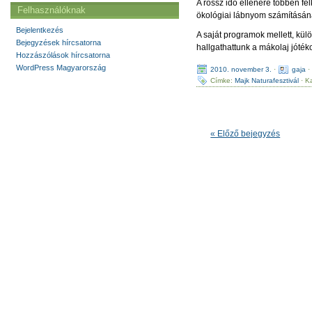
A rossz idő ellenére többen fel
Felhasználóknak
ökológiai lábnyom számításána
Bejelentkezés
A saját programok mellett, kül
Bejegyzések hírcsatorna
hallgathattunk a mákolaj jóték
Hozzászólások hírcsatorna
WordPress Magyarország
2010. november 3.
·
gaja
Címke:
Majk Naturafesztivál
· K
« Előző bejegyzés