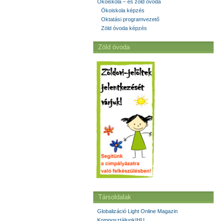
Ökoiskola – és zöld óvoda
Ökoiskola képzés
Oktatási programvezető
Zöld óvoda képzés
Zöld óvoda
Társoldalak
Globalizáció Light Online Magazin
Komposztáljunk!HU