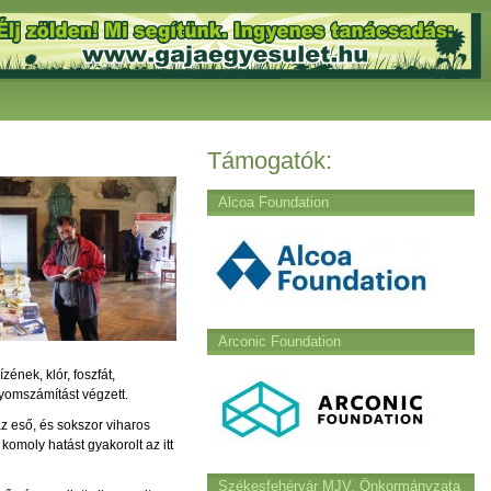
Támogatók:
Alcoa Foundation
Arconic Foundation
ének, klór, foszfát,
nyomszámítást végzett.
z eső, és sokszor viharos
komoly hatást gyakorolt az itt
Székesfehérvár MJV. Önkormányzata