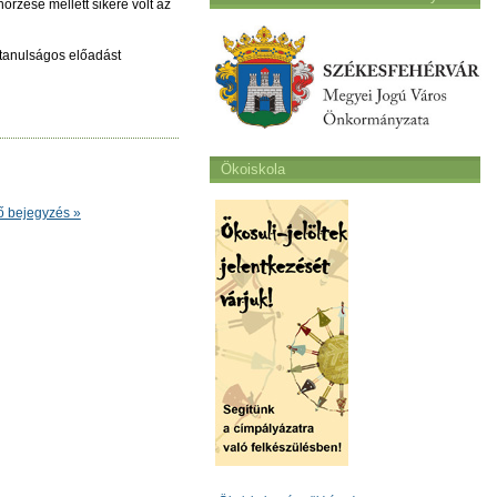
nőrzése mellett sikere volt az
t tanulságos előadást
Ökoiskola
ő bejegyzés »