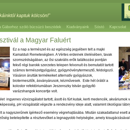
káinktól kaptuk kölcsön!"
a Gáborhoz szóló búcsúzó beszédek
Kiadványaink
Sóstó
Kapcsolat
sztivál a Magyar Faluért
Ez a nap a természet és az egészség jegyében telt a majki
Kamalduli Remeteségben. A Vértes erdeinek ölelésében, tavak
szomszédságában, az ősi szakrális erők találkozási pontján
fekvő régi barokk szerzetes telepen felvonult és bemutatót tartott
számos természetgyógyász, gyógynövénytermesztő, feldolgozó.
Vásáron árulták termékeiket alternatív gyógyászok,
biotermesztők, ásványárusok, kézművesek. Este hét órától a
kolostor refektóriumában Jeszenszky István gyógyító
varázshangok koncertje volt.
ingyenes vízvizsgálatot tartott, ásott és fúrt kutak, kerti medencék, akváriumok víz
tőképesség, pH vizsgálatát végezte a rendezvény ideje alatt, valamint ökológiai láb
t a nagyszerűnek ígérkező esemény végrehajtásába. Miután szakadatlanul esett a
ezőség betelepítette a résztvevőket a legnagyobb helyiségbe, amely kisugárzásával 