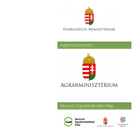
Agrárminisztérium
Nemzeti Együttműködési Alap