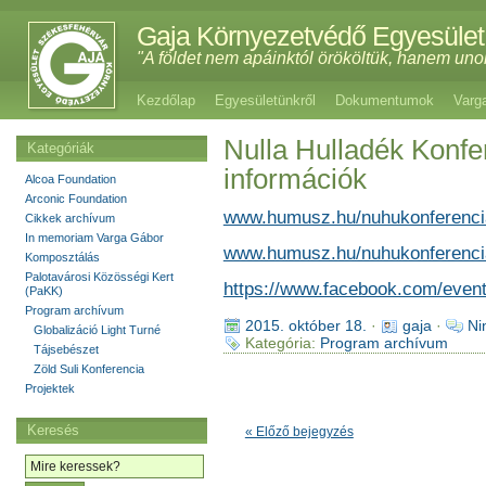
Gaja Környezetvédő Egyesület
"A földet nem apáinktól örököltük, hanem uno
Kezdőlap
Egyesületünkről
Dokumentumok
Varg
Nulla Hulladék Konf
Kategóriák
információk
Alcoa Foundation
Arconic Foundation
www.humusz.hu/nuhukonferenci
Cikkek archívum
In memoriam Varga Gábor
www.humusz.hu/nuhukonferencia
Komposztálás
Palotavárosi Közösségi Kert
https://www.facebook.com/even
(PaKK)
Program archívum
2015. október 18.
·
gaja
·
Ni
Globalizáció Light Turné
Kategória:
Program archívum
Tájsebészet
Zöld Suli Konferencia
Projektek
Keresés
« Előző bejegyzés