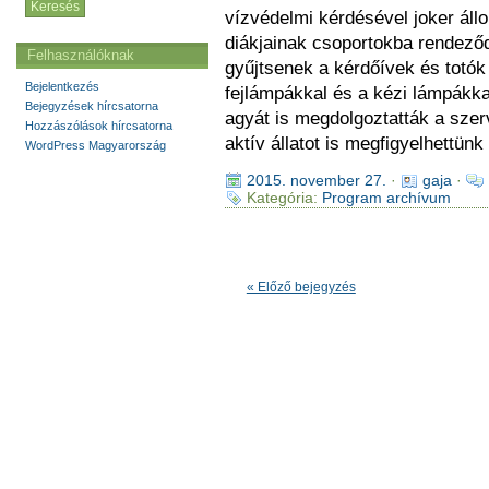
vízvédelmi kérdésével joker áll
diákjainak csoportokba rendeződv
Felhasználóknak
gyűjtsenek a kérdőívek és totók
Bejelentkezés
fejlámpákkal és a kézi lámpákka
Bejegyzések hírcsatorna
agyát is megdolgoztatták a szer
Hozzászólások hírcsatorna
aktív állatot is megfigyelhettün
WordPress Magyarország
2015. november 27.
·
gaja
·
Kategória:
Program archívum
« Előző bejegyzés