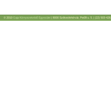
© 2010
Gaja Környezetvédő Egyesület
| 8000 Székesfehérvár, Petőfi u. 5. | (22) 503-428