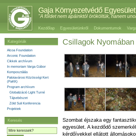
Gaja Környezetvédő Egyesület
"A földet nem apáinktól örököltük, hanem uno
Kezdőlap
Egyesületünkről
Dokumentumok
Varg
Csillagok Nyomában é
Kategóriák
Alcoa Foundation
Arconic Foundation
Cikkek archívum
In memoriam Varga Gábor
Komposztálás
Palotavárosi Közösségi Kert
(PaKK)
Program archívum
Globalizáció Light Turné
Tájsebészet
Zöld Suli Konferencia
Projektek
Szombat éjszaka egy fantasztiku
Keresés
egyesület. A kezdődő szemerkélő 
kérdőívekkel ellátott állomások