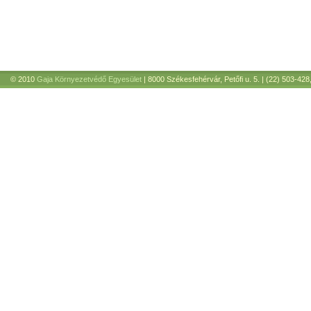
© 2010
Gaja Környezetvédő Egyesület
| 8000 Székesfehérvár, Petőfi u. 5. | (22) 503-428