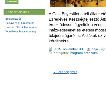
Felhasználóknak
A Gaja Egyesület a téli állatetet
Ezredéves Készségfejlesztő Ált
Bejelentkezés
Bejegyzések hírcsatorna
érdeklődéssel figyelték a védett
Hozzászólások hírcsatorna
intézkedéseket és etetési módsz
WordPress Magyarország
tulajdonságáról is. A diákok szív
kérdésekre.
2015. november 30.
·
gaja
·
Kategória:
Program archívum
« Előző bejegyzés