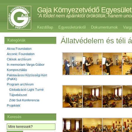
Gaja Környezetvédő Egyesület
"A földet nem apáinktól örököltük, hanem uno
Kezdőlap
Egyesületünkről
Dokumentumok
Varg
Állatvédelem és téli á
Kategóriák
Alcoa Foundation
Arconic Foundation
Cikkek archívum
In memoriam Varga Gábor
Komposztálás
Palotavárosi Közösségi Kert
(PaKK)
Program archívum
Globalizáció Light Turné
Tájsebészet
Zöld Suli Konferencia
Projektek
Keresés