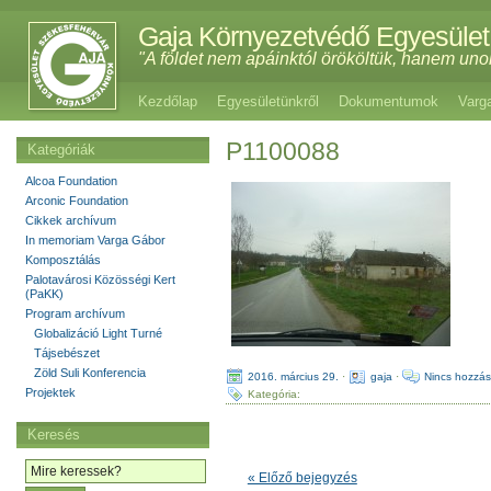
Gaja Környezetvédő Egyesület
"A földet nem apáinktól örököltük, hanem uno
Kezdőlap
Egyesületünkről
Dokumentumok
Varg
P1100088
Kategóriák
Alcoa Foundation
Arconic Foundation
Cikkek archívum
In memoriam Varga Gábor
Komposztálás
Palotavárosi Közösségi Kert
(PaKK)
Program archívum
Globalizáció Light Turné
Tájsebészet
Zöld Suli Konferencia
2016. március 29.
·
gaja
·
Nincs hozzás
Projektek
Kategória:
Keresés
« Előző bejegyzés