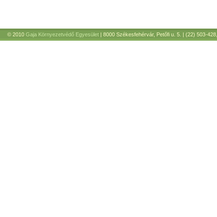
© 2010
Gaja Környezetvédő Egyesület
| 8000 Székesfehérvár, Petőfi u. 5. | (22) 503-428