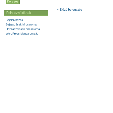
« Előző bejegyzés
Felhasználóknak
Bejelentkezés
Bejegyzések hírcsatorna
Hozzászólások hírcsatorna
WordPress Magyarország