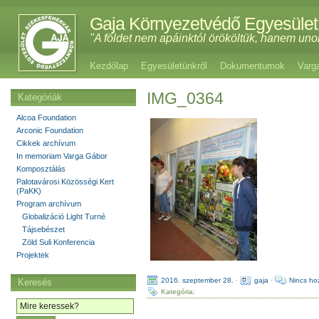
Gaja Környezetvédő Egyesület
"A földet nem apáinktól örököltük, hanem uno
Kezdőlap
Egyesületünkről
Dokumentumok
Varg
IMG_0364
Kategóriák
Alcoa Foundation
Arconic Foundation
Cikkek archívum
In memoriam Varga Gábor
Komposztálás
Palotavárosi Közösségi Kert
(PaKK)
Program archívum
Globalizáció Light Turné
Tájsebészet
Zöld Suli Konferencia
Projektek
2016. szeptember 28.
·
gaja
·
Nincs ho
Keresés
Kategória: