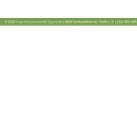
© 2010
Gaja Környezetvédő Egyesület
| 8000 Székesfehérvár, Petőfi u. 5. | (22) 503-428