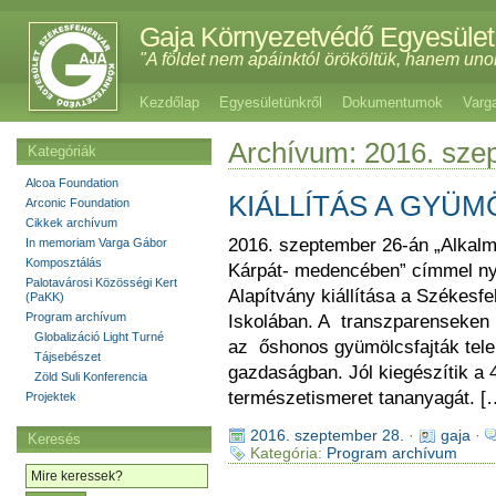
Gaja Környezetvédő Egyesület
"A földet nem apáinktól örököltük, hanem uno
Kezdőlap
Egyesületünkről
Dokumentumok
Varg
Archívum: 2016. sze
Kategóriák
Alcoa Foundation
KIÁLLÍTÁS A GYÜ
Arconic Foundation
Cikkek archívum
2016. szeptember 26-án „Alkalm
In memoriam Varga Gábor
Komposztálás
Kárpát- medencében” címmel ny
Palotavárosi Közösségi Kert
Alapítvány kiállítása a Székesf
(PaKK)
Program archívum
Iskolában. A transzparenseken
Globalizáció Light Turné
az őshonos gyümölcsfajták telepí
Tájsebészet
gazdaságban. Jól kiegészítik a 
Zöld Suli Konferencia
természetismeret tananyagát. [
Projektek
2016. szeptember 28.
·
gaja
·
Keresés
Kategória:
Program archívum