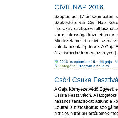
CIVIL NAP 2016.
Szeptember 17-én szombaton is
Székesfehérvári Civil Nap. Köze
interaktív eszközök felhasználás
város lakossága közelebbről i
Mindezek mellet a civil szervez
való kapcsolatépítésre. A Gaja 
által ismerhette meg az egyes [
2016. szeptember 19.
·
gaja
·
Kategória:
Program archívum
Csóri Csuka Fesztivá
A Gaja Környezetvédő Egyesület
Csuka Fesztiválon. A látogatókk
hasznos tanácsokat adtunk a kö
Ezúttal is biztosítottuk szolgál
nitrit és nitrát pH értékeinek m