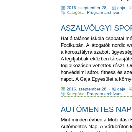
2016. szeptember 28.
·
gaja
·
Kategória:
Program archívum
ASZALVÖLGYI SP
Hat általános iskola csapatai m
Focikupán. A látogatók nordic w
a korosztályra szabott ügyesség
A legifjabbak eközben társasját
foglalkozáson vehettek részt. O
honvédelmi sátor, fitness és sz
napot. A Gaja Egyesület a körn
2016. szeptember 28.
·
gaja
·
Kategória:
Program archívum
AUTÓMENTES NAP
Mint minden évben a Mobilitási
Autómentes Nap. A Várkörúton le