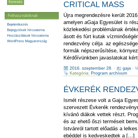
CRITICAL MASS
Újra megrendezésre került 2016
Felhasználóknak
amelyen aGaja Egyesület is rész
Bejelentkezés
közlekedési problémáinak értéke
Bejegyzések hírcsatorna
Hozzászólások hírcsatorna
ásott és fúrt kutak vízminőségén
WordPress Magyarország
rendezvény célja az egészséges
formák népszerűsítése, környeze
Kérdőívünkben javaslatokat kér
2016. szeptember 28.
·
gaja
·
Kategória:
Program archívum
ÉVKERÉK RENDEZ
Ismét részese volt a Gaja Egye
szervezett Évkerék rendezvényn
kívánó diákok vettek részt. Pro
és az ehető őszi terméseit bemu
Istvánról tartott előadás a lelk
ebéddel is kedveskedtek a […]