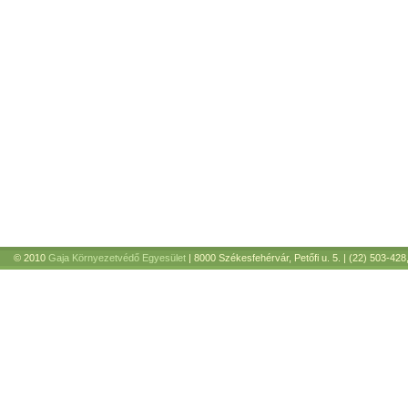
© 2010
Gaja Környezetvédő Egyesület
| 8000 Székesfehérvár, Petőfi u. 5. | (22) 503-428