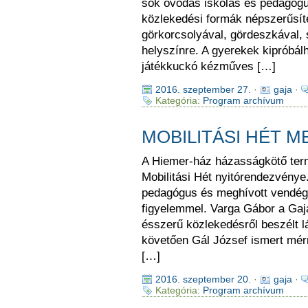
sok óvodás iskolás és pedagógus 
közlekedési formák népszerűsítése
görkorcsolyával, gördeszkával, 
helyszínre. A gyerekek kipróbál
játékkuckó kézműves […]
2016. szeptember 27.
·
gaja
·
Kategória:
Program archívum
MOBILITÁSI HÉT M
A Hiemer-ház házasságkötő ter
Mobilitási Hét nyitórendezvénye
pedagógus és meghívott vendég 
figyelemmel. Varga Gábor a Gaja
ésszerű közlekedésről beszélt 
követően Gál József ismert mérn
[…]
2016. szeptember 20.
·
gaja
·
Kategória:
Program archívum