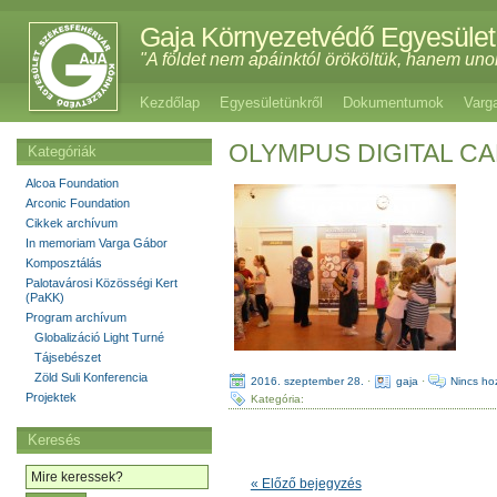
Gaja Környezetvédő Egyesület
"A földet nem apáinktól örököltük, hanem uno
Kezdőlap
Egyesületünkről
Dokumentumok
Varg
OLYMPUS DIGITAL C
Kategóriák
Alcoa Foundation
Arconic Foundation
Cikkek archívum
In memoriam Varga Gábor
Komposztálás
Palotavárosi Közösségi Kert
(PaKK)
Program archívum
Globalizáció Light Turné
Tájsebészet
Zöld Suli Konferencia
2016. szeptember 28.
·
gaja
·
Nincs ho
Projektek
Kategória:
Keresés
« Előző bejegyzés