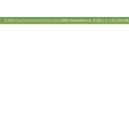
© 2010
Gaja Környezetvédő Egyesület
| 8000 Székesfehérvár, Petőfi u. 5. | (22) 503-428