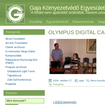
Gaja Környezetvédő Egyesület
"A földet nem apáinktól örököltük, hanem uno
Kezdőlap
Egyesületünkről
Dokumentumok
Varg
OLYMPUS DIGITAL C
Kategóriák
Alcoa Foundation
Arconic Foundation
Cikkek archívum
In memoriam Varga Gábor
Komposztálás
Palotavárosi Közösségi Kert
(PaKK)
Program archívum
Globalizáció Light Turné
Tájsebészet
Zöld Suli Konferencia
2016. október 17.
·
gaja
·
Nincs hozzás
Projektek
Kategória:
Keresés
« Előző bejegyzés