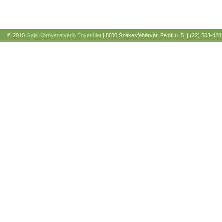
© 2010
Gaja Környezetvédő Egyesület
| 8000 Székesfehérvár, Petőfi u. 5. | (22) 503-428