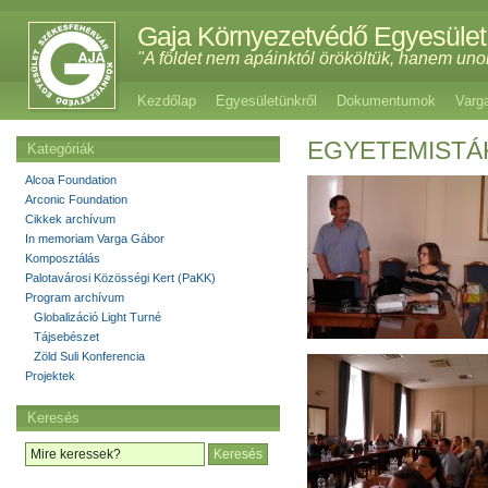
Gaja Környezetvédő Egyesület
"A földet nem apáinktól örököltük, hanem uno
Kezdőlap
Egyesületünkről
Dokumentumok
Varg
EGYETEMISTÁ
Kategóriák
Alcoa Foundation
Arconic Foundation
Cikkek archívum
In memoriam Varga Gábor
Komposztálás
Palotavárosi Közösségi Kert (PaKK)
Program archívum
Globalizáció Light Turné
Tájsebészet
Zöld Suli Konferencia
Projektek
Keresés