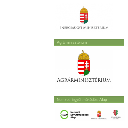
Agrárminisztérium
Nemzeti Együttműködési Alap