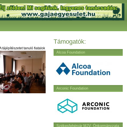
Támogatók:
tájépítészetet tanuló fiatalok
Alcoa Foundation
Arconic Foundation
Székesfehérvár MJV. Önkormányzata