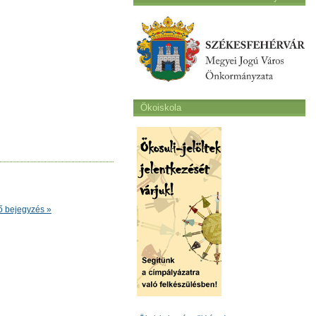
Ökoiskola
ő bejegyzés »