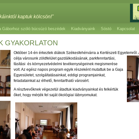
káinktól kaptuk kölcsön!"
a Gáborhoz szóló búcsúzó beszédek
Kiadványaink
Sóstó
Kapcsolat
K GYAKORLATON
Október 14-én érkeztek diákok Székesfehérvárra a Kertészeti Egyetemről. A 
célja
városunk zöldfelület gazdálkodásának, parkfenntartási,
fásítási és környezetvédelmi tevékenységeinek megismerése
volt. Az egész napos program egyik részeként mutattuk be a Gaja
Egyesületet, szolgáltatásainkat, eddigi programjainkat,
feladatainkat az élhető, fenntartható városért.
A résztvevőknek végezetül átadtuk kiadványainkat és felkértük
őket, hogy mérjék fel saját ökológiai lábnyomukat.