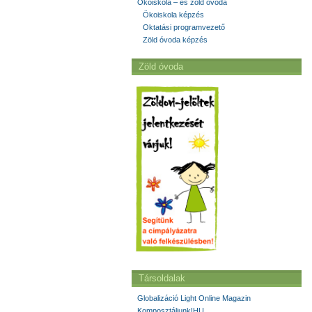
Ökoiskola – és zöld óvoda
Ökoiskola képzés
Oktatási programvezető
Zöld óvoda képzés
Zöld óvoda
Társoldalak
Globalizáció Light Online Magazin
Komposztáljunk!HU