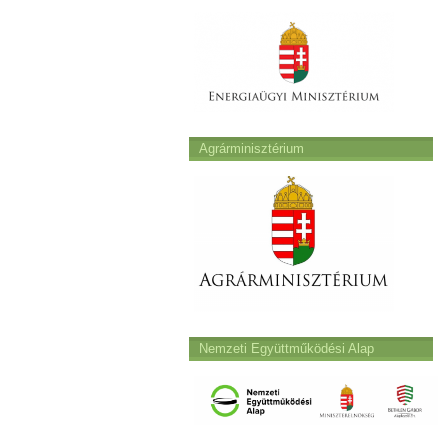
Agrárminisztérium
Nemzeti Együttműködési Alap