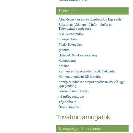
Partnerek
Alba Regia Ifjúsági és Szabadidős Egyesület
Balaton és Velencei-tó Információs és
Tájékoztató rendszere
BOCS Alapítvány
Energia Klub
Fúzió Egyesület
greenfo
Hulladék Munkaszövetség
Komposztálj
Körlánc
Környezeti Tanácsadó Irodák Hálózata
Környezetvédelmi Minisztérium
Közép-dunántúli Környezetvédelmi és Vízügyi
Igazgatóság
Lorem Ipsum Design
milanKovacs.com
Tájsebészet
Útilapu hálózat
További támogatók:
Energiaügyi Minisztérium