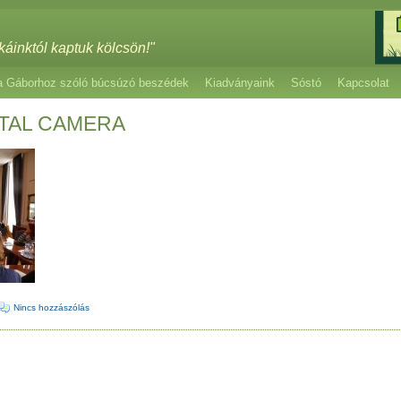
káinktól kaptuk kölcsön!"
a Gáborhoz szóló búcsúzó beszédek
Kiadványaink
Sóstó
Kapcsolat
ITAL CAMERA
Nincs hozzászólás