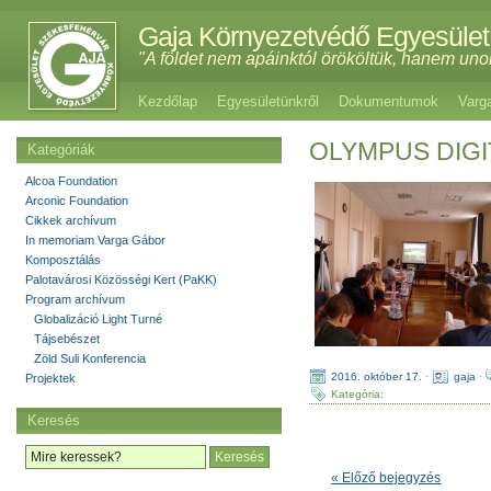
Gaja Környezetvédő Egyesület
"A földet nem apáinktól örököltük, hanem uno
Kezdőlap
Egyesületünkről
Dokumentumok
Varg
OLYMPUS DIG
Kategóriák
Alcoa Foundation
Arconic Foundation
Cikkek archívum
In memoriam Varga Gábor
Komposztálás
Palotavárosi Közösségi Kert (PaKK)
Program archívum
Globalizáció Light Turné
Tájsebészet
Zöld Suli Konferencia
2016. október 17.
·
gaja
·
Projektek
Kategória:
Keresés
« Előző bejegyzés