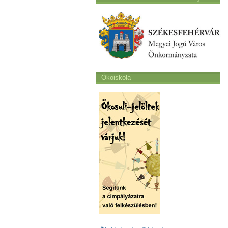
Ökoiskola