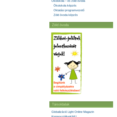
Ökoiskola – és zöld óvoda
Ökoiskola képzés
Oktatási programvezető
Zöld óvoda képzés
Zöld óvoda
Társoldalak
Globalizáció Light Online Magazin
Komposztáljunk!HU