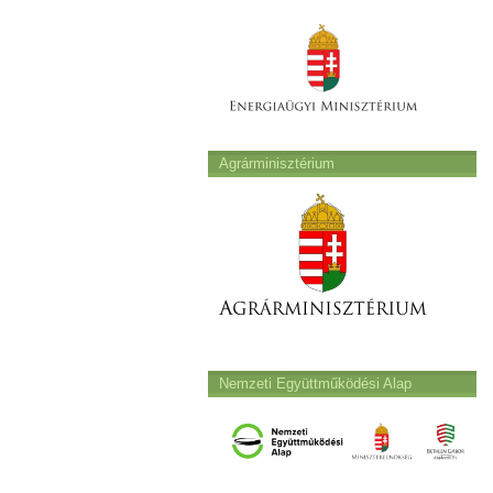
Agrárminisztérium
Nemzeti Együttműködési Alap