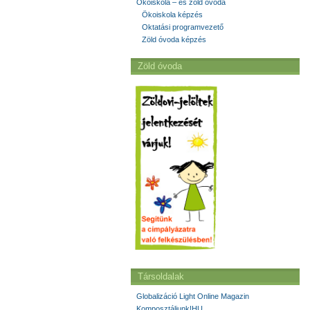
Ökoiskola – és zöld óvoda
Ökoiskola képzés
Oktatási programvezető
Zöld óvoda képzés
Zöld óvoda
Társoldalak
Globalizáció Light Online Magazin
Komposztáljunk!HU