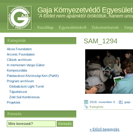
Gaja Környezetvédő Egyesület
"A földet nem apáinktól örököltük, hanem uno
Kezdőlap
Egyesületünkről
Dokumentumok
Varg
SAM_1294
Kategóriák
Alcoa Foundation
Arconic Foundation
Cikkek archívum
In memoriam Varga Gábor
Komposztálás
Palotavárosi Közösségi Kert (PaKK)
Program archívum
Globalizáció Light Turné
Tájsebészet
Zöld Suli Konferencia
2016. november 3.
·
gaja
Projektek
Kategória:
Keresés
« Előző bejegyzés