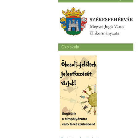
Ökoiskola