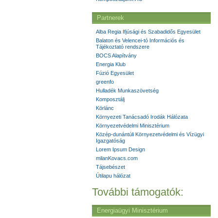
Partnerek
Alba Regia Ifjúsági és Szabadidős Egyesület
Balaton és Velencei-tó Információs és
Tájékoztató rendszere
BOCS Alapítvány
Energia Klub
Fúzió Egyesület
greenfo
Hulladék Munkaszövetség
Komposztálj
Körlánc
Környezeti Tanácsadó Irodák Hálózata
Környezetvédelmi Minisztérium
Közép-dunántúli Környezetvédelmi és Vízügyi
Igazgatóság
Lorem Ipsum Design
milanKovacs.com
Tájsebészet
Útilapu hálózat
További támogatók:
Energiaügyi Minisztérium