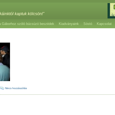
káinktól kaptuk kölcsön!"
a Gáborhoz szóló búcsúzó beszédek
Kiadványaink
Sóstó
Kapcsolat
·
Nincs hozzászólás