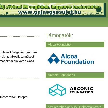
Támogatók:
Alcoa Foundation
ut létesít Galgahévízen. Erre
snek mutatkozik, természet
et megálmodója Varga Géza
Arconic Foundation
ítószerekkel, terepre
Székesfehérvár MJV. Önkormányzata