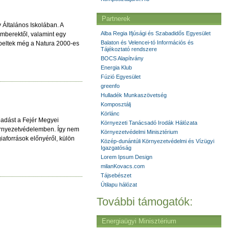
Partnerek
Általános Iskolában. A
Alba Regia Ifjúsági és Szabadidős Egyesület
mberektől, valamint egy
Balaton és Velencei-tó Információs és
epeltek még a Natura 2000-es
Tájékoztató rendszere
BOCS Alapítvány
Energia Klub
Fúzió Egyesület
greenfo
Hulladék Munkaszövetség
Komposztálj
Körlánc
őadást a Fejér Megyei
Környezeti Tanácsadó Irodák Hálózata
környezetvédelemben. Így nem
Környezetvédelmi Minisztérium
giaforrások előnyéről, külön
Közép-dunántúli Környezetvédelmi és Vízügyi
Igazgatóság
Lorem Ipsum Design
milanKovacs.com
Tájsebészet
Útilapu hálózat
További támogatók:
Energiaügyi Minisztérium