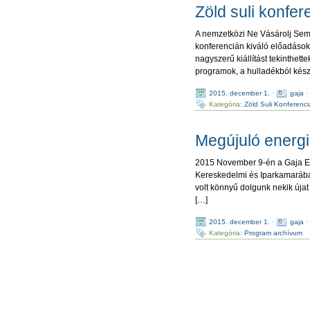
Zöld suli konfer
A nemzetközi Ne Vásárolj Semm
konferencián kiváló előadások
nagyszerű kiállítást tekinthe
programok, a hulladékból készí
2015. december 1.
·
gaja
Kategória:
Zöld Suli Konferenci
Megújuló energ
2015 November 9-én a Gaja Egy
Kereskedelmi és Iparkamarába
volt könnyű dolgunk nekik újat 
[…]
2015. december 1.
·
gaja
Kategória:
Program archívum