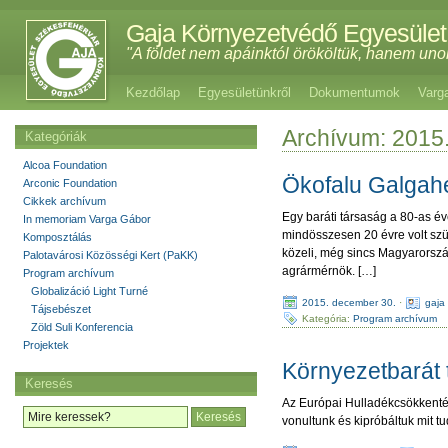
Gaja Környezetvédő Egyesület
"A földet nem apáinktól örököltük, hanem uno
Kezdőlap
Egyesületünkről
Dokumentumok
Varg
Archívum: 2015
Kategóriák
Alcoa Foundation
Ökofalu Galgah
Arconic Foundation
Cikkek archívum
Egy baráti társaság a 80-as év
In memoriam Varga Gábor
mindösszesen 20 évre volt szü
Komposztálás
közeli, még sincs Magyarorsz
Palotavárosi Közösségi Kert (PaKK)
agrármérnök. […]
Program archívum
Globalizáció Light Turné
2015. december 30.
·
gaja
Tájsebészet
Kategória:
Program archívum
Zöld Suli Konferencia
Projektek
Környezetbarát 
Keresés
Az Európai Hulladékcsökkentés
vonultunk és kipróbáltuk mit t