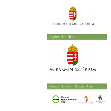
Agrárminisztérium
Nemzeti Együttműködési Alap