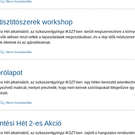
·
Nincs hozzászólás
tisztítószerek workshop
i Hét alkalmából, az iszkaszentgyörgyi IKSZT-ben került megszervezésre a környez
vők aktívan részt vettek a tapasztalataik megosztásában, és a régi idők módszerei
ok ötletnek és az ajándékoknak.
·
Nincs hozzászólás
rólapot
i Hét alkalmából, az iszkaszentgyörgyi IKSZT-ben egy héten keresztül jelentkezhe
yezhető matricát, mellyel jelezhetik, hogy nem kérnek szórólapokat! Megelőzve így
ését.
·
Nincs hozzászólás
tési Hét 2-es Akció
i Hét alkalmából, az iszkaszentgyörgyi IKSZT-ben zajlott a hangulatos rendezvény