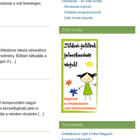
Ökoiskola – és zöld óvoda
olással a sok felesleges
Ökoiskola képzés
Oktatási programvezető
Zöld óvoda képzés
Zöld óvoda
Általános Iskola udvarához
redmény. Élőben láthatták a
got. A […]
l komposztálni vágyó
s kézzelfogható jelei is
dta a minden részletre […]
Társoldalak
Globalizáció Light Online Magazin
Komposztáljunk!HU