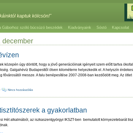
káinktól kaptuk kölcsön!"
a Gáborhoz szóló búcsúzó beszédek
Kiadványaink
Sóstó
Kapcsolat
. december
évízen
ek közepén úgy döntött, hogy a jövő generációinak igényeit szem előtt tartva ökofal
kség. Galgahévíz Budapesttől ötven kilométerre helyezkedik el. A helyszín érdeke
ág fővárosától messze. A falu benépesítése 2007-2008-ban kezdődött meg. Az ötl
·
Nincs hozzászólás
tisztítószerek a gyakorlatban
i Hét alkalmából, az iszkaszentgyörgyi IKSZT-ben bemutatott környezetebarát tiszt
udnak.