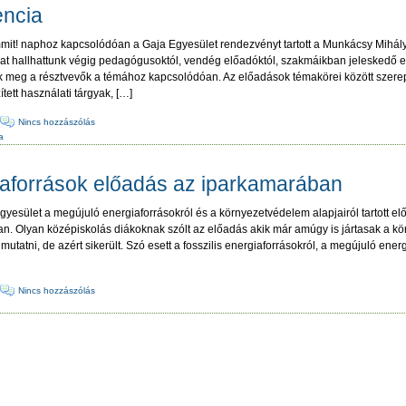
encia
it! naphoz kapcsolódóan a Gaja Egyesület rendezvényt tartott a Munkácsy Mihály 
at hallhattunk végig pedagógusoktól, vendég előadóktól, szakmáikban jeleskedő e
ttek meg a résztvevők a témához kapcsolódóan. Az előadások témakörei között szer
tett használati tárgyak, […]
·
Nincs hozzászólás
a
iaforrások előadás az iparkamarában
esület a megújuló energiaforrásokról és a környezetvédelem alapjairól tartott el
n. Olyan középiskolás diákoknak szólt az előadás akik már amúgy is jártasak a 
mutatni, de azért sikerült. Szó esett a fosszilis energiaforrásokról, a megújuló ener
·
Nincs hozzászólás