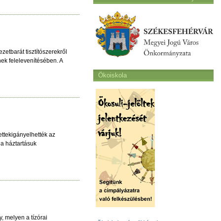
etbarát tisztítószerekről
nek felelevenítésében. A
Ökoiskola
ttekigányelhették az
 a háztartásuk
, melyen a tízórai