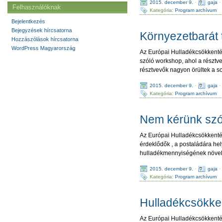
2015. december 9.
·
gaja
Felhasználóknak
Kategória:
Program archívum
Bejelentkezés
Bejegyzések hírcsatorna
Környezetbarát 
Hozzászólások hírcsatorna
WordPress Magyarország
Az Európai Hulladékcsökkentés
szóló workshop, ahol a résztve
résztvevők nagyon örültek a s
2015. december 9.
·
gaja
Kategória:
Program archívum
Nem kérünk szó
Az Európai Hulladékcsökkentés
érdeklődők , a postaládára hel
hulladékmennyiségének növel
2015. december 9.
·
gaja
Kategória:
Program archívum
Hulladékcsökken
Az Európai Hulladékcsökkentés