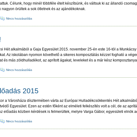
ttuk. Célunk, hogy minél többféle ételt készítsünk, és váltsuk ki az állandó csomag
k nagyon örültek a sok ötletnek és az ajándékoknak.
·
Nincs hozzászólás
!
si Hét alkalmából a Gaja Egyesület 2015. november 25-én este 16-tól a Munkácsy 
kókat. Az iskolában nyomon követhető a sikeres komposztálás kézzel fogható a vége
at és más zöldhulladékot, az aprított ágakat, leveleket és a már kész komposztanya
·
Nincs hozzászólás
lőadás 2015
or a Városháza dísztermében várta az Európai Hulladékcsökkentés Hét alkalmábó
dő Egyesület. Ezen az estén főként az elméleti felkészítés volt a cél, de az aprítá
 Az előadás közben kérdések is felmerültek, melyre Varga Gábor, egyesületi elnök a
·
Nincs hozzászólás