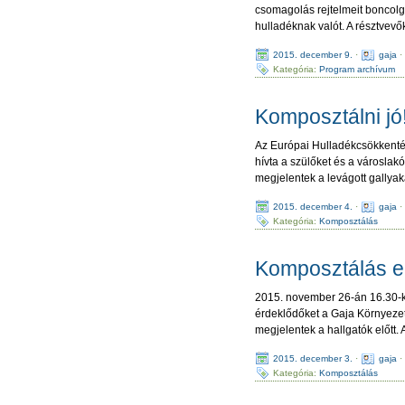
csomagolás rejtelmeit boncolga
hulladéknak valót. A résztvevő
2015. december 9.
·
gaja
Kategória:
Program archívum
Komposztálni jó
Az Európai Hulladékcsökkenté
hívta a szülőket és a városla
megjelentek a levágott gallyak
2015. december 4.
·
gaja
Kategória:
Komposztálás
Komposztálás e
2015. november 26-án 16.30-k
érdeklődőket a Gaja Környezetvé
megjelentek a hallgatók előtt.
2015. december 3.
·
gaja
Kategória:
Komposztálás