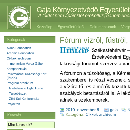
Gaja Környezetvédő Egyesület
"A földet nem apáinktól örököltük, hanem uno
Kezdőlap
Egyesületünkről
Dokumentumok
Varg
Fórum vízről, füstről
Kategóriák
Alcoa Foundation
Székesfehérvár –
Arconic Foundation
Érdekvédelmi Egy
Cikkek archívum
lakossági fórumot szervez a vá
In memoriam Varga Gábor
Komposztálás
A fórumon a tűzoltóság, a Kémény
Palotavárosi Közösségi Kert
(PaKK)
szakemberei is részt vesznek, s
Program archívum
a vízóra fő- és almérők közötti
Globalizáció Light Turné
szabályok betartásáról is. A lak
Tájsebészet
Zöld Suli Konferencia
adnak a szakemberek.
Projektek
2010. november 9.
·
gaja
·
N
Kategória:
Cikkek archívum
Keresés