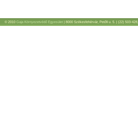
© 2010
Gaja Környezetvédő Egyesület
| 8000 Székesfehérvár, Petőfi u. 5. | (22) 503-428